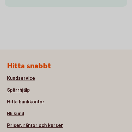
Sidfot
Hitta snabbt
Kundservice
Spärrhjälp
Hitta bankkontor
Bli kund
Priser, räntor och kurser