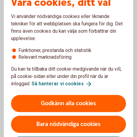
Våra cookies, ditt val
En helt gemensam ekonomi innebär att det inte spelar
någon roll vem som tjänar vad. Ni lägger ihop era inkomster,
Vi använder nödvändiga cookies eller liknande
betalar utgifter, sätter av till bådas sparande och använder
tekniker för att webbplatsen ska fungera för dig. Det
sedan det som blir kvar gemensamt.
finns även cookies du kan välja som förbättrar din
upplevelse:
Tips! Öppna ett gemensamt konto
Funktioner, prestanda och statistik
Relevant marknadsföring
Delar ni på vissa eller alla kostnader kan det vara en god
idé att öppna ett gemensamt konto. Sätt in summan ni är
Du kan ta tillbaka ditt cookie-medgivande när du vill,
överens om genom en automatisk överföring varje månad
på cookie-sidan eller under din profil när du är
när lönen kommer. Ni kan sen koppla varsitt kort till det
inloggad.
Så hanterar vi
cookies
.
gemensamma kontot för att använda för alla gemensamma
inköp. Tänk bara på vad det innebär juridiskt med ett
gemensamt konto vid en separation.
Godkänn alla cookies
Utöver ett gemensamt konto bör ni även ha varsitt konto för
ditt eget sparande och andra behov. Banken hjälper er att
Bara nödvändiga cookies
öppna gemensamt konto om ni önskar det.