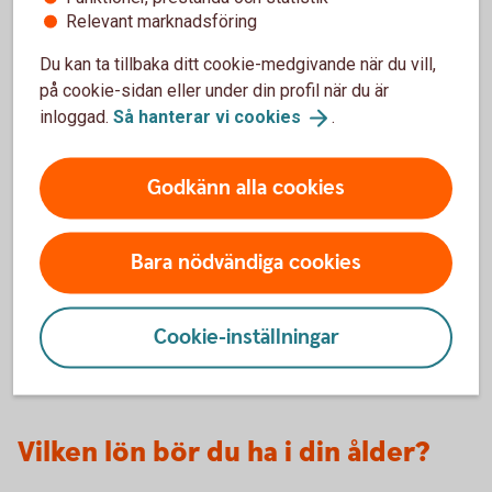
och arbetsgivaren att se att ni är överens. Det ska
Relevant marknadsföring
du få senast en månad efter att du har börjat, om
din anställning är längre än 3 veckor.
Du kan ta tillbaka ditt cookie-medgivande när du vill,
på cookie-sidan eller under din profil när du är
inloggad.
Så hanterar vi
cookies
.
Månadsspara
Godkänn alla cookies
Testa vår sparkalkylator och se hur mycket det kan
bli om du börjar månadsspara.
Bara nödvändiga cookies
Månadsspara
Cookie-inställningar
Vilken lön bör du ha i din ålder?