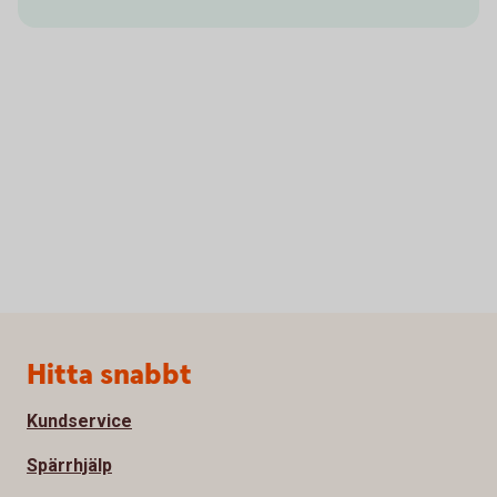
Sidfot
Hitta snabbt
Kundservice
Spärrhjälp