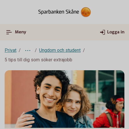
Meny
Logga in
Privat
Ungdom och student
5 tips till dig som söker extrajobb