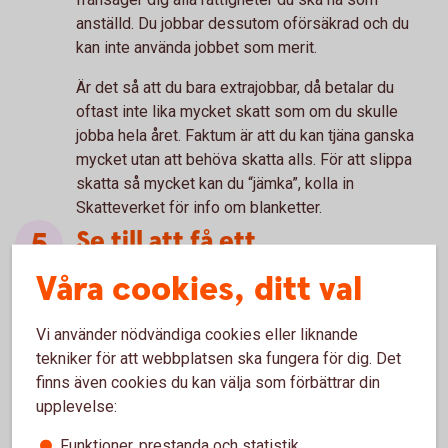
anställd. Du jobbar dessutom oförsäkrad och du
kan inte använda jobbet som merit.
Är det så att du bara extrajobbar, då betalar du
oftast inte lika mycket skatt som om du skulle
jobba hela året. Faktum är att du kan tjäna ganska
mycket utan att behöva skatta alls. För att slippa
skatta så mycket kan du “jämka”, kolla in
Skatteverket för info om blanketter.
Se till att få ett
anställningsbevis
Våra cookies, ditt val
I anställningsbeviset ska all information om
Vi använder nödvändiga cookies eller liknande
anställningen stå, vilken sorts anställning det är,
tekniker för att webbplatsen ska fungera för dig. Det
hur länge du ska jobba, vad som ingår i uppgiften,
finns även cookies du kan välja som förbättrar din
hur mycket lön du har och så vidare. Ett
upplevelse:
anställningsbevis finns för att det inte ska bli
missförstånd senare och det kan hjälpa både dig
Funktioner, prestanda och statistik