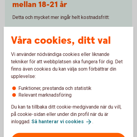
mellan 18-21 år
Detta och mycket mer ingår helt kostnadsfritt:
Bankkort MasterCard - möjligt att koppla till
Apple Pay
Våra cookies, ditt val
Betala räkningar digitalt
Internetbanken
Vi använder nödvändiga cookies eller liknande
tekniker för att webbplatsen ska fungera för dig. Det
Banktjänster för dig som är 18-21
år
finns även cookies du kan välja som förbättrar din
upplevelse:
Funktioner, prestanda och statistik
Relevant marknadsföring
Du kan ta tillbaka ditt cookie-medgivande när du vill,
på cookie-sidan eller under din profil när du är
inloggad.
Så hanterar vi
cookies
.