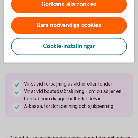
Godkänn alla cookies
Madelén Falkenhäll
Ekonom för Finansiell hälsa
Bara nödvändiga cookies
Cookie-inställningar
Detta räknas också som inkomst
Vinst vid försäljning av aktier eller fonder
Vinst vid bostadsförsäljning - om du säljer en
bostad som du äger helt eller delvis.
A-kassa, föräldrapenning och sjukpenning