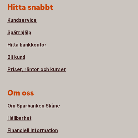
Sidfot
Hitta snabbt
Kundservice
Spärrhjälp
Hitta bankkontor
Bli kund
Priser, räntor och kurser
Om oss
Om Sparbanken Skåne
Hållbarhet
Finansiell information