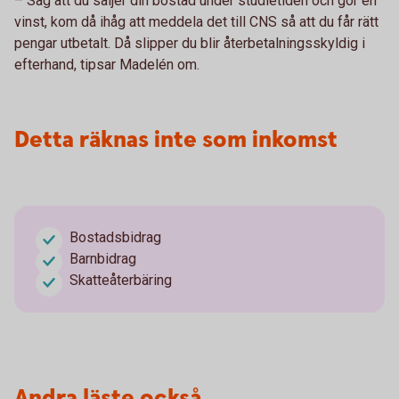
– Säg att du säljer din bostad under studietiden och gör en
vinst, kom då ihåg att meddela det till CNS så att du får rätt
pengar utbetalt. Då slipper du blir återbetalningsskyldig i
efterhand, tipsar Madelén om.
Detta räknas inte som inkomst
Bostadsbidrag
Barnbidrag
Skatteåterbäring
Andra läste också