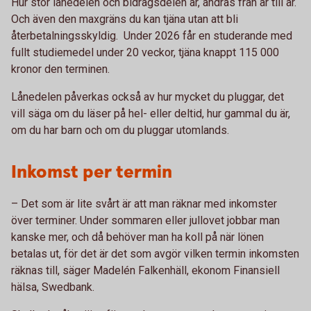
Hur stor lånedelen och bidragsdelen är, ändras från år till år.
Och även den maxgräns du kan tjäna utan att bli
återbetalningsskyldig. Under 2026 får en studerande med
fullt studiemedel under 20 veckor, tjäna knappt 115 000
kronor den terminen.
Lånedelen påverkas också av hur mycket du pluggar, det
vill säga om du läser på hel- eller deltid, hur gammal du är,
om du har barn och om du pluggar utomlands.
Inkomst per termin
– Det som är lite svårt är att man räknar med inkomster
över terminer. Under sommaren eller jullovet jobbar man
kanske mer, och då behöver man ha koll på när lönen
betalas ut, för det är det som avgör vilken termin inkomsten
räknas till, säger Madelén Falkenhäll, ekonom Finansiell
hälsa, Swedbank.