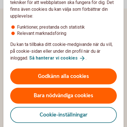
tekniker för att webbplatsen ska fungera för dig. Det
finns även cookies du kan välja som förbättrar din
upplevelse:
Sidfot
Hitta snabbt
Funktioner, prestanda och statistik
Relevant marknadsföring
Kundservice
Du kan ta tillbaka ditt cookie-medgivande när du vill,
Spärrhjälp
på cookie-sidan eller under din profil när du är
inloggad.
Så hanterar vi
cookies
.
Hitta bankkontor
Bli kund
Godkänn alla cookies
Priser, räntor och kurser
Bara nödvändiga cookies
Om oss
Cookie-inställningar
Om Sparbanken Skåne
Hållbarhet