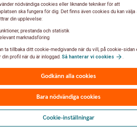
vänder nödvändiga cookies eller liknande tekniker för att
sgivarens godkännande
latsen ska fungera för dig. Det finns även cookies du kan välj
ttrar din upplevelse:
e andel av försäkringen
unktioner, prestanda och statistik
betstiden.
Tillbaka
elevant marknadsföring
n ta tillbaka ditt cookie-medgivande när du vill, på cookie-sidan 
 din profil när du är inloggad.
Så hanterar vi cookies
.
Godkänn alla cookies
Återbetalni
ng
Bara nödvändiga cookies
Behöver du återbetalni
Blankett återbetalni
ing och även förkorta,
Cookie-inställningar