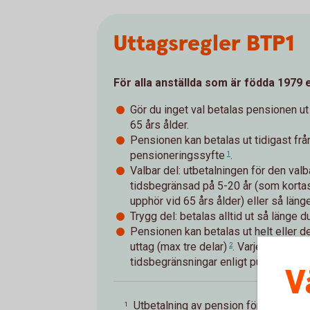
Uttagsregler BTP1
För alla anställda som är födda 1979 
Gör du inget val betalas pensionen ut
65 års ålder.
Pensionen kan betalas ut tidigast frå
pensioneringssyfte
.
1
Valbar del: utbetalningen för den val
tidsbegränsad på 5-20 år (som kortas
upphör vid 65 års ålder) eller så länge
Trygg del: betalas alltid ut så länge du
Pensionen kan betalas ut helt eller de
uttag (max tre delar)
. Varje deluttag
2
tidsbegränsningar enligt punkten tre 
V
Utbetalning av pension förutsätter at
1