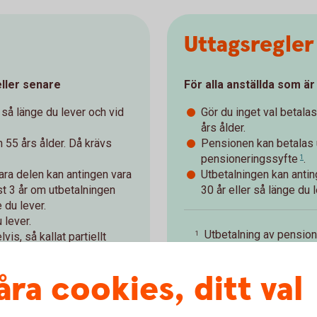
Uttagsregler
eller senare
För alla anställda som är
 så länge du lever och vid
Gör du inget val betala
års ålder.
n 55 års ålder. Då krävs
Pensionen kan betalas u
pensioneringssyfte
.
1
bara delen kan antingen vara
Utbetalningen kan antin
t 3 år om utbetalningen
30 år eller så länge du l
 du lever.
 lever.
Utbetalning av pension 
1
lvis, så kallat
partiellt
tjänst i sin helhet ell
 måste uppfylla
partiellt.
Tillbaka
ovan.
åra cookies, ditt val
t den anställde avgår ur