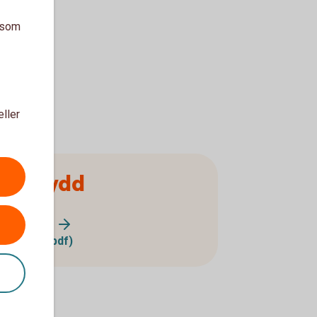
a som
eller
ngsskydd
ngsskydd?
ngsskydd (pdf)