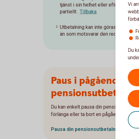
Vi an
tjänst i sin helhet eller efter arbet
partiellt.
Tillbaka
webbp
förbä
Utbetalning kan inte göras med störr
2
F
än som motsvarar den reducerade ar
R
Du ka
under
Paus i pågående
pensionsutbetalni
Du kan enkelt pausa din pensionsutbetaln
förlänga eller ta bort en pågående paus.
Pausa din pensionsutbetalning