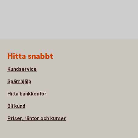
Sidfot
Hitta snabbt
Kundservice
Spärrhjälp
Hitta bankkontor
Bli kund
Priser, räntor och kurser