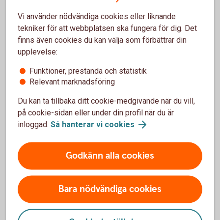
samma proportion som det partiella uttaget
Vi använder nödvändiga cookies eller liknande
Tillbaka
tekniker för att webbplatsen ska fungera för dig. Det
finns även cookies du kan välja som förbättrar din
upplevelse:
Funktioner, prestanda och statistik
Relevant marknadsföring
Paus i pågående
Du kan ta tillbaka ditt cookie-medgivande när du vill,
pensionsutbetalning
på cookie-sidan eller under din profil när du är
inloggad.
Så hanterar vi
cookies
.
Du kan enkelt pausa din pensionsutbetalning och
även förkorta, förlänga eller ta bort en pågående
paus.
Godkänn alla cookies
Pausa din
pensionsutbetalning
Bara nödvändiga cookies