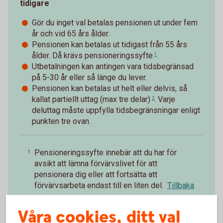
tidigare
Gör du inget val betalas pensionen ut under fem
år och vid 65 års ålder.
Pensionen kan betalas ut tidigast från 55 års
ålder. Då krävs
pensioneringssyfte
.
1
Utbetalningen kan antingen vara tidsbegränsad
på 5-30 år eller så länge du lever.
Pensionen kan betalas ut helt eller delvis, så
kallat
partiellt uttag (max tre delar)
. Varje
2
deluttag måste uppfylla tidsbegränsningar enligt
punkten tre ovan.
Pensioneringssyfte innebär att du har för
1
avsikt att lämna förvärvslivet för att
pensionera dig eller att fortsätta att
förvärvsarbeta endast till en liten del.
Tillbaka
Vid partiellt uttag före 65 år för FTP2 måste
Våra cookies, ditt val
2
den försäkrade trappa ned arbetstiden i minst