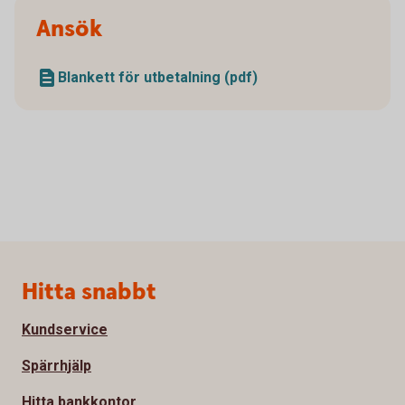
Ansök
Blankett för utbetalning (pdf)
Sidfot
Hitta snabbt
Kundservice
Spärrhjälp
Hitta bankkontor