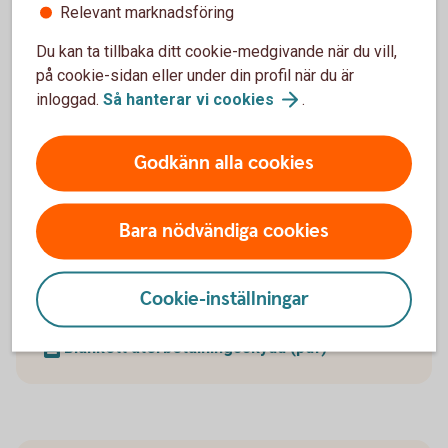
Relevant marknadsföring
Du kan enkelt pausa din pensionsutbetalning och
Du kan ta tillbaka ditt cookie-medgivande när du vill,
även förkorta, förlänga eller ta bort en pågående
på cookie-sidan eller under din profil när du är
paus.
inloggad.
Så hanterar vi
cookies
.
Pausa din
pensionsutbetalning
Godkänn alla cookies
Bara nödvändiga cookies
Återbetalningsskydd
Cookie-inställningar
Behöver du
återbetalningsskydd?
Blankett återbetalningsskydd (pdf)