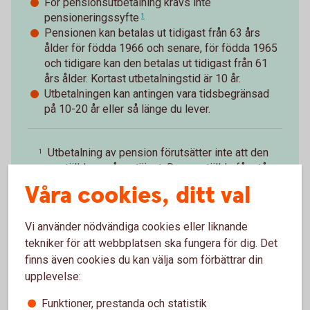
För pensionsutbetalning krävs inte
pensioneringssyfte
1
Pensionen kan betalas ut tidigast från 63 års
ålder för födda 1966 och senare, för födda 1965
och tidigare kan den betalas ut tidigast från 61
års ålder. Kortast utbetalningstid är 10 år.
Utbetalningen kan antingen vara tidsbegränsad
på 10-20 år eller så länge du lever.
Utbetalning av pension förutsätter inte att den
1
anställde avgår ur tjänst. Den anställde får stå
till arbetsmarknadens förfogande.
Tillbaka
Våra cookies, ditt val
Vi använder nödvändiga cookies eller liknande
tekniker för att webbplatsen ska fungera för dig. Det
finns även cookies du kan välja som förbättrar din
upplevelse:
Paus i pågående
Funktioner, prestanda och statistik
pensionsutbetalning