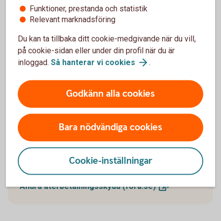
Du kan enkelt pausa din pensionsutbetalning och
Funktioner, prestanda och statistik
även förkorta, förlänga eller ta bort en pågående
Relevant marknadsföring
paus.
Du kan ta tillbaka ditt cookie-medgivande när du vill,
på cookie-sidan eller under din profil när du är
Pausa din
pensionsutbetalning
inloggad.
Så hanterar vi
cookies
.
Godkänn alla cookies
Återbetalningsskydd
Bara nödvändiga cookies
Du kan ändra återbetalningsskydd genom att logga
in hos din valcentral.
Cookie-inställningar
Behöver du
återbetalningsskydd?
Ändra återbetalningsskydd
(fora.se)