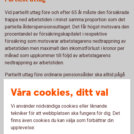
Vid partiellt uttag före och efter 65 år måste den försäkrade
trappa ned arbetstiden i minst samma proportion som det
partiella ålderspensionsuttaget. Det får högst motsvara den
procentandel av försäkringskapitalet i respektive
försäkring som motsvarar arbetstagarens nedtrappning av
arbetstiden men maximalt den inkomstförlust i kronor per
månad som uppkommer till följd av arbetstagarens
nedtrappning av arbetstiden.
Partiellt uttag före ordinarie pensionsålder ska alltid pågå
minst fram till 65 år.
Våra cookies, ditt val
Vi använder nödvändiga cookies eller liknande
Paus i pågående
tekniker för att webbplatsen ska fungera för dig. Det
finns även cookies du kan välja som förbättrar din
pensionsutbetalning
upplevelse: