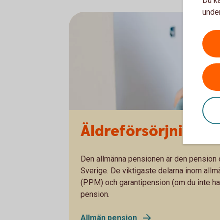
Du ka
under
Äldreförsörjningsst
Den allmänna pensionen är den pension du
Sverige. De viktigaste delarna inom all
(PPM) och garantipension (om du inte haf
pension.
Allmän pension