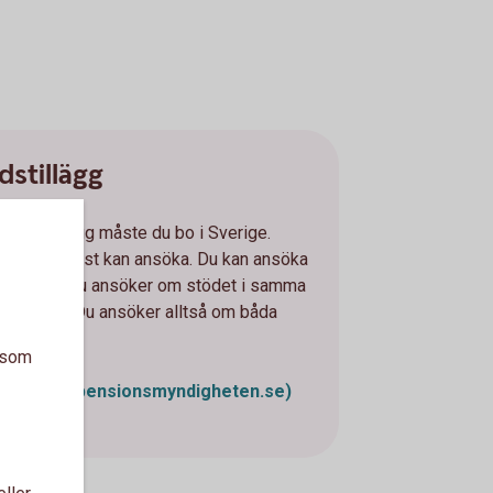
stillägg
stadstillägg måste du bo i Sverige.
när du tidigast kan ansöka. Du kan ansöka
ka i tiden. Du ansöker om stödet i samma
ingsstöd. Du ansöker alltså om båda
a som
formation (pensionsmyndigheten.se)