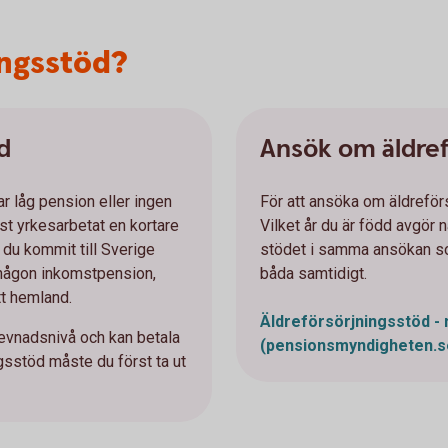
ingsstöd?
d
Ansök om äldref
r låg pension eller ingen
För att ansöka om äldreför
ast yrkesarbetat en kortare
Vilket år du är född avgör 
tt du kommit till Sverige
stödet i samma ansökan so
in någon inkomstpension,
båda samtidigt.
tt hemland.
Äldreförsörjningsstöd -
 levnadsnivå och kan betala
(pensionsmyndigheten.s
ngsstöd måste du först ta ut