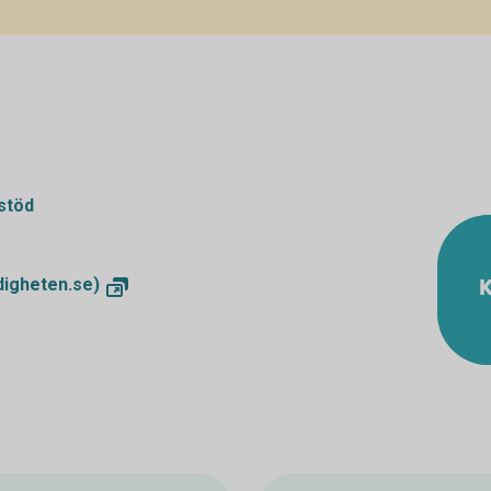
stöd
K
igheten.se)