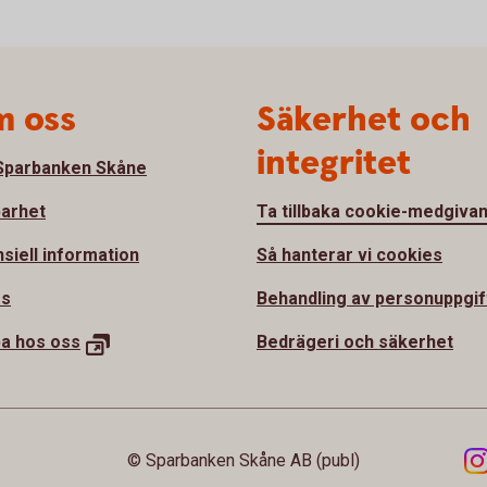
 oss
Säkerhet och
integritet
parbanken Skåne
barhet
Ta tillbaka cookie-medgiva
nsiell information
Så hanterar vi cookies
ss
Behandling av personuppgif
a hos oss
Bedrägeri och säkerhet
© Sparbanken Skåne AB (publ)