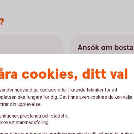
?
Ansök om bostad
ör dig som har låg pension.
För att kunna ansöka om bo
åra cookies, ditt val
 tillgångar som avgör om
Vilket år du är född avgör 
n familjesituation
för max tre månader tillba
ende, sambo eller gift. För
ansökan som äldreförsörjn
vänder nödvändiga cookies eller liknande tekniker för att
 din allmänna pension.
samtidigt.
latsen ska fungera för dig. Det finns även cookies du kan välj
ttrar din upplevelse:
Bostadstillägg - mer in
unktioner, prestanda och statistik
elevant marknadsföring