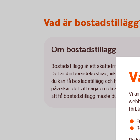
Vad är bostadstillägg
Om bostadstillägg
Bostadstillägg är ett skattefritt tillägg f
V
Det är din boendekostnad, inkomster och
du kan få bostadstillägg och hur. Även di
påverkar, det vill säga om du är ensamstå
Vi an
att få bostadstillägg måste du ta ut hela
webbp
förbä
F
R