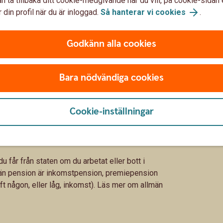
n ta tillbaka ditt cookie-medgivande när du vill, på cookie-sidan 
 din profil när du är inloggad.
Så hanterar vi cookies
.
Godkänn alla cookies
Bara nödvändiga cookies
Cookie-inställningar
öd och bostadstillägg – en del
 får från staten om du arbetat eller bott i
män pension är inkomstpension, premiepension
t någon, eller låg, inkomst). Läs mer om allmän