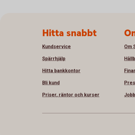
Sidfot
Hitta snabbt
Om
Kundservice
Om S
Spärrhjälp
Håll
Hitta bankkontor
Fina
Bli kund
Pre
Priser, räntor och kurser
Jobb