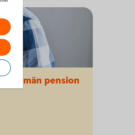
eller
 av allmän pension