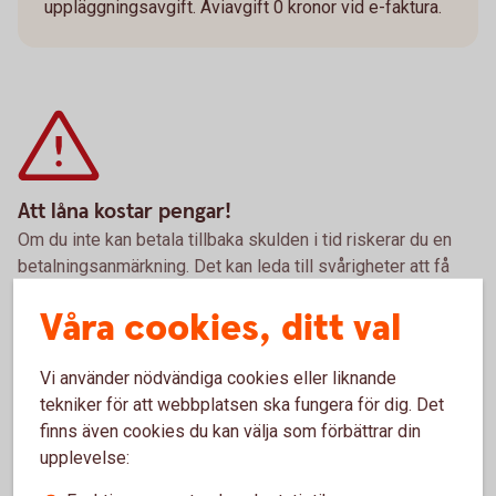
uppläggningsavgift. Aviavgift 0 kronor vid e-faktura.
Att låna kostar pengar!
Om du inte kan betala tillbaka skulden i tid riskerar du en
betalningsanmärkning. Det kan leda till svårigheter att få
hyra bostad, teckna abonnemang och få nya lån. För stöd,
Våra cookies, ditt val
vänd dig till budget- och skuldrådgivningen i din kommun.
Kontaktuppgifter finns på
konsumentverket.
se
Vi använder nödvändiga cookies eller liknande
tekniker för att webbplatsen ska fungera för dig. Det
finns även cookies du kan välja som förbättrar din
Pris och ränta Fritidslån
upplevelse: