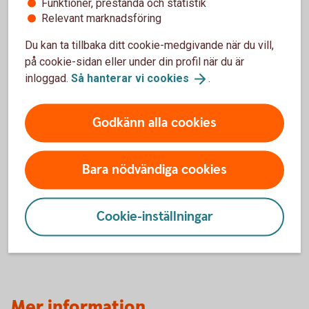
Funktioner, prestanda och statistik
Ränta
Relevant marknadsföring
6,19 % (senaste ränteändring 2025-10-03) räntan är
Du kan ta tillbaka ditt cookie-medgivande när du vill,
rörlig.
på cookie-sidan eller under din profil när du är
inloggad.
Så hanterar vi
cookies
.
Uppläggningsavgift
550 kr
Godkänn alla cookies
Aviseringsavgift
0 kr
1
Bara nödvändiga cookies
Med e-faktura, 19 kr med autogiro och 45 kr
Tillbaka
1
Cookie-inställningar
för postala avier.
Mer information