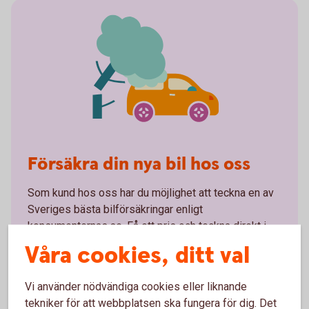
Försäkra din nya bil hos oss
Som kund hos oss har du möjlighet att teckna en av
Sveriges bästa bilförsäkringar enligt
konsumenternas.se. Få ett pris och teckna direkt i
din app eller internetbank.
Våra cookies, ditt val
Bilförsäkring – mer
information
Vi använder nödvändiga cookies eller liknande
tekniker för att webbplatsen ska fungera för dig. Det