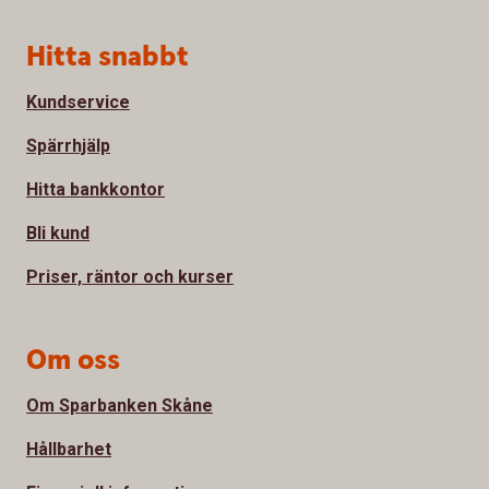
Sidfot
Hitta snabbt
Kundservice
Spärrhjälp
Hitta bankkontor
Bli kund
Priser, räntor och kurser
Om oss
Om Sparbanken Skåne
Hållbarhet