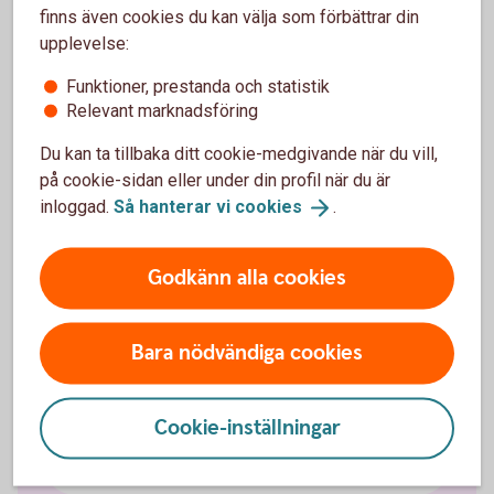
Se pris för
bilförsäkring
finns även cookies du kan välja som förbättrar din
upplevelse:
Funktioner, prestanda och statistik
Relevant marknadsföring
Privatlån
Du kan ta tillbaka ditt cookie-medgivande när du vill,
på cookie-sidan eller under din profil när du är
inloggad.
Så hanterar vi
cookies
.
Låna pengar – ansök om privatlån
Godkänn alla cookies
Samla lånen
Låna till bil
Bara nödvändiga cookies
Låna till andra fordon
Cookie-inställningar
Hållbarhetslån