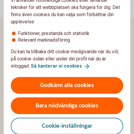
Vi använder nödvändiga cookies eller liknande
tekniker för att webbplatsen ska fungera för dig. Det
finns även cookies du kan välja som förbättrar din
upplevelse:
Sidfot
Hitta snabbt
Funktioner, prestanda och statistik
Relevant marknadsföring
Kundservice
Du kan ta tillbaka ditt cookie-medgivande när du vill,
på cookie-sidan eller under din profil när du är
Spärrhjälp
inloggad.
Så hanterar vi
cookies
.
Hitta bankkontor
Bli kund
Godkänn alla cookies
Priser, räntor och kurser
Bara nödvändiga cookies
Om oss
Cookie-inställningar
Om Sparbanken Skåne