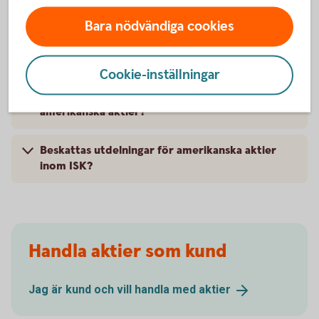
När kan man lägga order?
Bara nödvändiga cookies
Varför är det fördröjda kurser för amerikanska
aktier?
Cookie-inställningar
Måste man ha valuta USD för att kunna handla
amerikanska aktier?
Beskattas utdelningar för amerikanska aktier
inom ISK?
Handla aktier som kund
Jag är kund och vill handla med
aktier