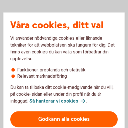
Våra cookies, ditt val
Handel med amerikanska aktier –
frågor och svar
Vi använder nödvändiga cookies eller liknande
tekniker för att webbplatsen ska fungera för dig. Det
finns även cookies du kan välja som förbättrar din
Vilka aktier finns tillgängliga för handel i
upplevelse:
Internetbanken och appen?
Funktioner, prestanda och statistik
Relevant marknadsföring
Vad gäller för övriga noterade amerikanska
aktier, utöver de cirka 800?
Du kan ta tillbaka ditt cookie-medgivande när du vill,
på cookie-sidan eller under din profil när du är
Vem kan handla?
inloggad.
Så hanterar vi
cookies
.
När ska aktierna betalas?
Godkänn alla cookies