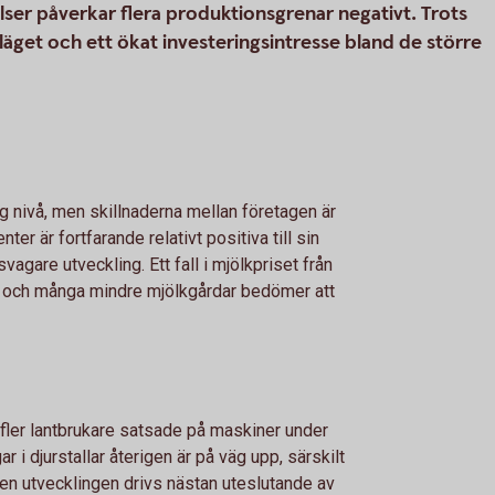
elser påverkar flera produktionsgrenar negativt. Trots
släget och ett ökat investeringsintresse bland de större
g nivå, men skillnaderna mellan företagen är
er är fortfarande relativt positiva till sin
vagare utveckling. Ett fall i mjölkpriset från
 och många mindre mjölkgårdar bedömer att
h fler lantbrukare satsade på maskiner under
r i djurstallar återigen är på väg upp, särskilt
Men utvecklingen drivs nästan uteslutande av