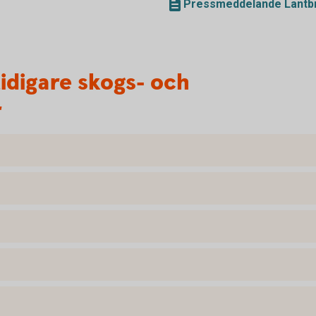
Pressmeddelande Lantbr
tidigare skogs- och
r