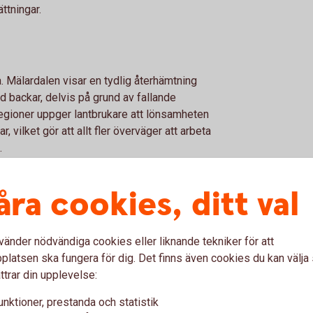
ttningar.
a. Mälardalen visar en tydlig återhämtning
d backar, delvis på grund av fallande
regioner uppger lantbrukare att lönsamheten
ar, vilket gör att allt fler överväger att arbeta
.
åra cookies, ditt val
vänder nödvändiga cookies eller liknande tekniker för att
latsen ska fungera för dig. Det finns även cookies du kan välj
lig lönsamhet
ttrar din upplevelse:
rtsatt mycket dålig lönsamhet
 mellan regioner
unktioner, prestanda och statistik