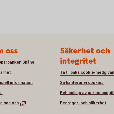
 oss
Säkerhet och
integritet
parbanken Skåne
barhet
Ta tillbaka cookie-medgiva
nsiell information
Så hanterar vi cookies
ss
Behandling av personuppgif
a hos oss
Bedrägeri och säkerhet