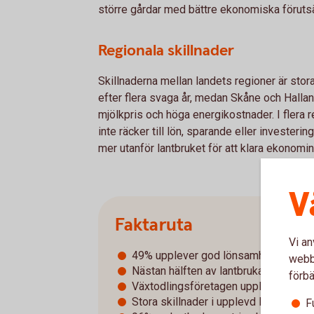
större gårdar med bättre ekonomiska förutsä
Regionala skillnader
Skillnaderna mellan landets regioner är stor
efter flera svaga år, medan Skåne och Hallan
mjölkpris och höga energikostnader. I flera 
inte räcker till lön, sparande eller investering
mer utanför lantbruket för att klara ekonomin
V
Faktaruta
Vi an
49% upplever god lönsamhet
webbp
Nästan hälften av lantbrukarna har då
förbä
Växtodlingsföretagen upplever en fo
Stora skillnader i upplevd lönsamhet
F