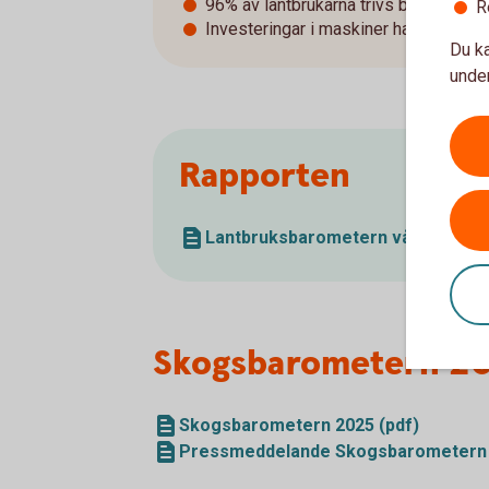
96% av lantbrukarna trivs bra i sitt yr
R
Investeringar i maskiner har ökat från
Du ka
under
Rapporten
Lantbruksbarometern våren 2026 
Skogsbarometern 2
Skogsbarometern 2025 (pdf)
Pressmeddelande Skogsbarometern 