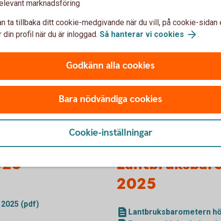
ke
elevant marknadsföring
 28% till 33%
n ta tillbaka ditt cookie-medgivande när du vill, på cookie-sidan 
 din profil när du är inloggad.
Så hanterar vi cookies
.
Godkänn alla cookies
Pressmedde
Bara nödvändiga cookies
(pdf)
Pressmeddelande Lan
Cookie-inställningar
025
Lantbruksbar
2025
2025 (pdf)
Lantbruksbarometern hö