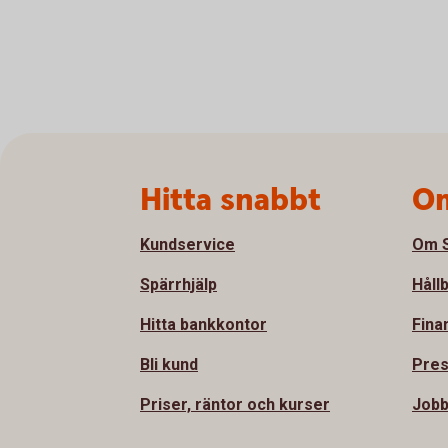
Sidfot
Hitta snabbt
Om
Kundservice
Om S
Spärrhjälp
Håll
Hitta bankkontor
Fina
Bli kund
Pre
Priser, räntor och kurser
Jobb