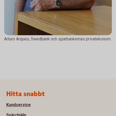
Arturo Arques, Swedbank och sparbankernas privatekonom.
Sidfot
Hitta snabbt
Kundservice
Spärrhjälp