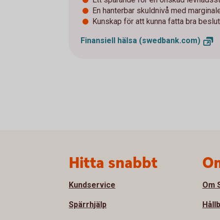
En hanterbar skuldnivå med marginal
Kunskap för att kunna fatta bra beslu
Finansiell hälsa
(swedbank.com)
Sidfot
Hitta snabbt
Om
Kundservice
Om S
Spärrhjälp
Håll