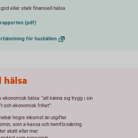
od eller stark finansiell hälsa
a rapporten (pdf)
erhämtning för
hushållen
l hälsa
v ekonomisk hälsa: ”att känna sig trygg i sin
ft och ekonomisk frihet”:
ebär högre inkomst än utgifter
nomin, som a-kassa och hemförsäkring
er skatt eller mer
tandard som pensionär