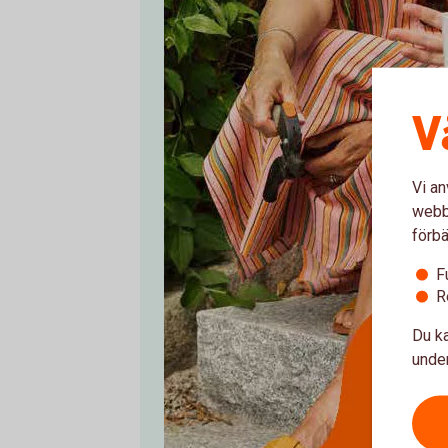
V
Vi an
webbp
förbä
F
R
Du ka
under