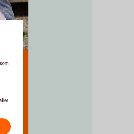
a som
eller