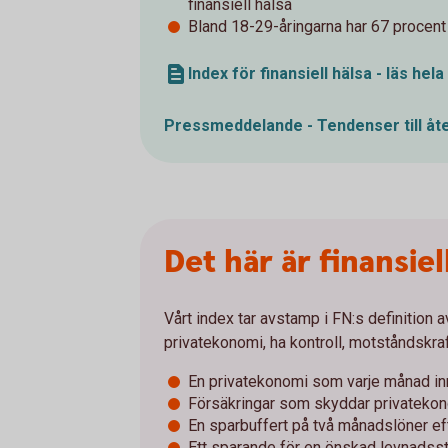
finansiell hälsa
Bland 18-29-åringarna har 67 procent g
Index för finansiell hälsa - läs hel
Pressmeddelande - Tendenser till åt
Det här är finansiel
Vårt index tar avstamp i FN:s definition a
privatekonomi, ha kontroll, motståndskra
En privatekonomi som varje månad inn
Försäkringar som skyddar privateko
En sparbuffert på två månadslöner eft
Ett sparande för en önskad levnadss