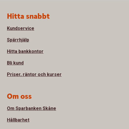
Sidfot
Hitta snabbt
Kundservice
Spärrhjälp
Hitta bankkontor
Bli kund
Priser, räntor och kurser
Om oss
Om Sparbanken Skåne
Hållbarhet