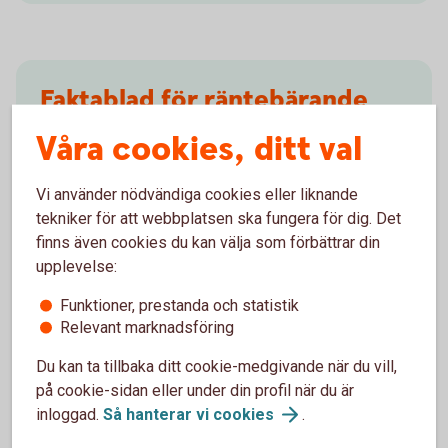
Faktablad för räntebärande
instrument
Våra cookies, ditt val
Faktablad för räntebärande instrument i
Vi använder nödvändiga cookies eller liknande
kapitalförsäkringar som erbjuds via Swedbank och
tekniker för att webbplatsen ska fungera för dig. Det
sparbankerna
finns även cookies du kan välja som förbättrar din
upplevelse:
Faktablad räntebärande papper (pdf)
Funktioner, prestanda och statistik
Relevant marknadsföring
Du kan ta tillbaka ditt cookie-medgivande när du vill,
på cookie-sidan eller under din profil när du är
Faktablad för värdepapper
inloggad.
Så hanterar vi
cookies
.