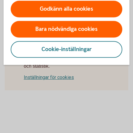
Faktablad för de värdepapper som du kan köpa via
Godkänn alla cookies
Swedbank och sparbankerna hittar du genom att söka fram
dem i sökfunktionen här nedan.
Bara nödvändiga cookies
Cookie-inställningar
För att se detta innehåll behöver du först
godkänna cookies för Funktioner, prestanda
och statistik.
Inställningar för cookies