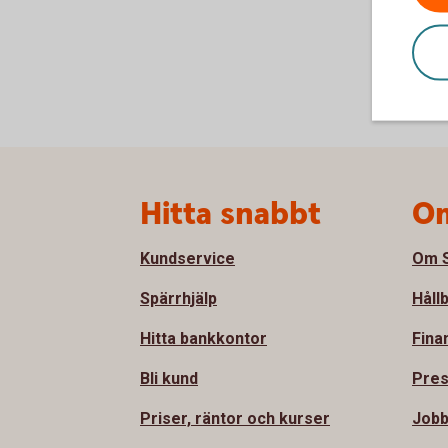
Sidfot
Hitta snabbt
Om
Kundservice
Om S
Spärrhjälp
Håll
Hitta bankkontor
Fina
Bli kund
Pre
Priser, räntor och kurser
Job