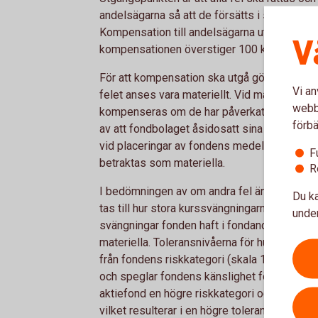
andelsägarna så att de försätts i samma situ
Kompensation till andelsägarna utgår i form a
V
kompensationen överstiger 100 kr.
För att kompensation ska utgå görs emeller
Vi an
felet anses vara materiellt. Vid materiella f
webbp
kompenseras om de har påverkats negativt. 
förbä
av att fondbolaget åsidosatt sina skyldighet
vid placeringar av fondens medel i strid med
F
betraktas som materiella.
R
I bedömningen av om andra fel än de som näm
Du ka
tas till hur stora kurssvängningarna (volatili
under
svängningar fonden haft i fondandelsvärdet,
materiella. Toleransnivåerna för hur stora fe
från fondens riskkategori (skala 1-7). Fond
och speglar fondens känslighet för kurssvä
aktiefond en högre riskkategori och därmed 
vilket resulterar i en högre toleransnivå.