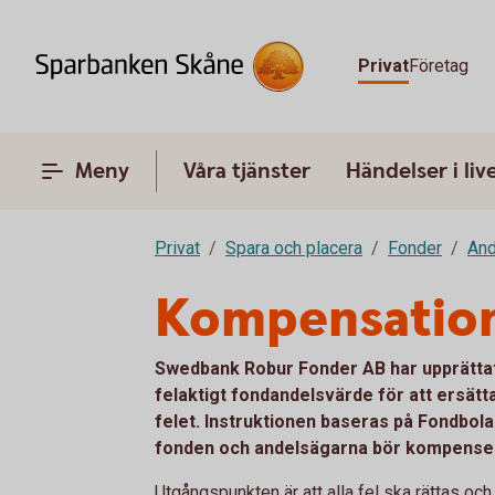
Privat
Företag
Meny
Våra tjänster
Händelser i liv
Privat
Spara och placera
Fonder
And
Kompensation 
Swedbank Robur Fonder AB har upprättat
felaktigt fondandelsvärde för att ersätt
felet. Instruktionen baseras på Fondbol
fonden och andelsägarna bör kompenseras
Utgångspunkten är att alla fel ska rättas o