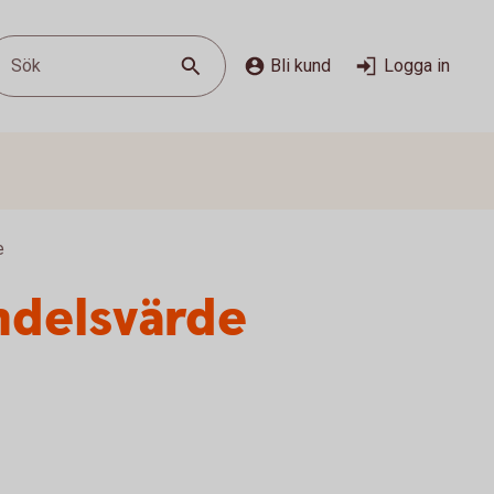
Sök
Bli kund
Logga in
e
ndelsvärde