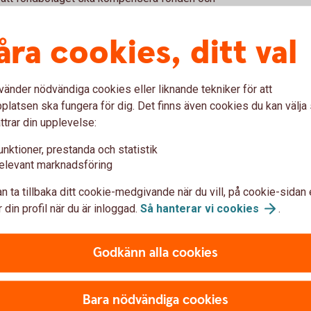
ation som om felet aldrig hade inträffat.
v likvida medel förutsatt att
åra cookies, ditt val
tid alltid en bedömning av fondbolaget om
vänder nödvändiga cookies eller liknande tekniker för att
el ska fonden och andelsägarna alltid
latsen ska fungera för dig. Det finns även cookies du kan välj
Fel i fondandelsvärde som inträffat på grund
ttrar din upplevelse:
er, såsom vid felaktig avgiftsberäkning eller
 lag eller fondbestämmelser, ska alltid
unktioner, prestanda och statistik
elevant marknadsföring
ns ovan är materiella eller inte ska hänsyn
n ta tillbaka ditt cookie-medgivande när du vill, på cookie-sidan 
teten) normalt är i fonden. Ju mindre
 din profil när du är inloggad.
Så hanterar vi
cookies
.
 desto mindre fel bör betraktas som
len ska vara för att anses materiella utgår
Godkänn alla cookies
ens riskkategori anges i fondens faktablad
ngningar på marknaden. Normalt har en
högre volatilitet än exempelvis en räntefond,
Bara nödvändiga cookies