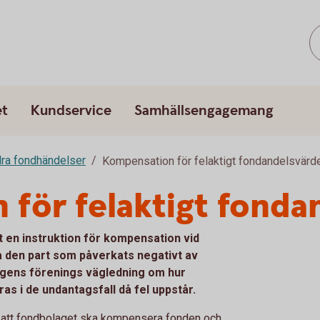
et
Kundservice
Samhällsengagemang
ra fondhändelser
Kompensation för felaktigt fondandelsvärd
för felaktigt fonda
 en instruktion för kompensation vid
a den part som påverkats negativt av
agens förenings vägledning om hur
 i de undantagsfall då fel uppstår.
ch att fondbolaget ska kompensera fonden och