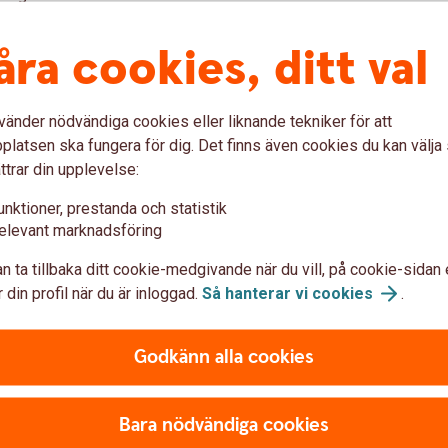
åra cookies, ditt val
 – Handpenning, barn, pension
vänder nödvändiga cookies eller liknande tekniker för att
latsen ska fungera för dig. Det finns även cookies du kan välj
ttrar din upplevelse:
unktioner, prestanda och statistik
Djärv
elevant marknadsföring
n ta tillbaka ditt cookie-medgivande när du vill, på cookie-sidan 
r möjligheten att se dina
För dig är det avkastning 
 din profil när du är inloggad.
Så hanterar vi
cookies
.
börsen går upp och ned.
att riskera en del av dina 
gå upp.
Godkänn alla cookies
Risknivå:
Medel
Spartid:
Gärna minst 5 år
Bara nödvändiga cookies
Köp Selection
100