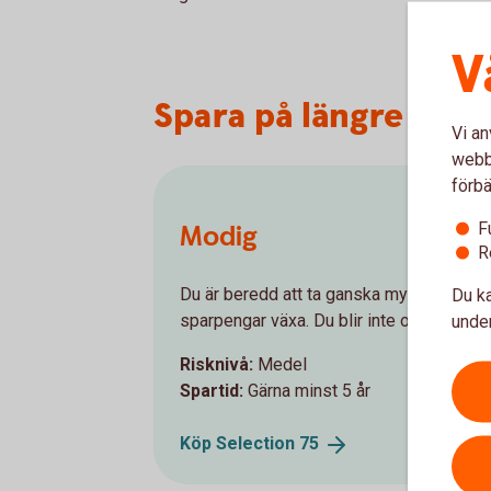
V
Spara på längre sikt
Vi an
webbp
förbä
F
Modig
R
Du ka
Du är beredd att ta ganska mycket risk fö
under
sparpengar växa. Du blir inte orolig när 
Risknivå:
Medel
Spartid:
Gärna minst 5 år
Köp Selection
75