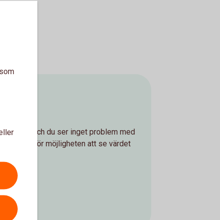
a som
eller
som gäller och du ser inget problem med
sparpengar för möjligheten att se värdet