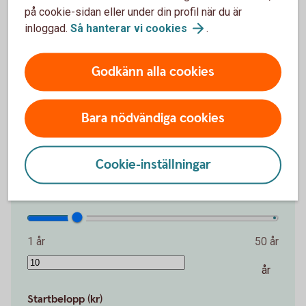
på cookie-sidan eller under din profil när du är
inloggad.
Så hanterar vi
cookies
.
Det är aldrig försent att börja spara. Även en
liten summa kan växa över tid.
Godkänn alla cookies
Belopp per månad (kr)
Bara nödvändiga cookies
100 kr
30 000 kr
Cookie-inställningar
kr
Antal år
1 år
50 år
år
Startbelopp (kr)