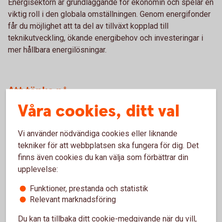
Energisektorn är grundläggande för ekonomin och spelar en
viktig roll i den globala omställningen. Genom energifonder
får du möjlighet att ta del av tillväxt kopplad till
teknikutveckling, ökande energibehov och investeringar i
mer hållbara energilösningar.
Att tänka på
Våra cookies, ditt val
Utvecklingen för energifonder kan variera mycket.
Energipriser, politiska beslut och globala händelser
Vi använder nödvändiga cookies eller liknande
påverkar sektorn. Därför är det viktigt att fondens inriktning
tekniker för att webbplatsen ska fungera för dig. Det
stämmer överens med din risknivå och hur länge du
finns även cookies du kan välja som förbättrar din
planerar att spara.
upplevelse:
Funktioner, prestanda och statistik
Relevant marknadsföring
Månadsspara i fonder
Du kan ta tillbaka ditt cookie-medgivande när du vill,