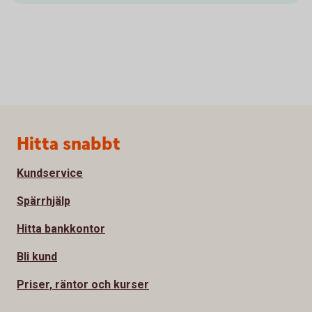
Sidfot
Hitta snabbt
Kundservice
Spärrhjälp
Hitta bankkontor
Bli kund
Priser, räntor och kurser