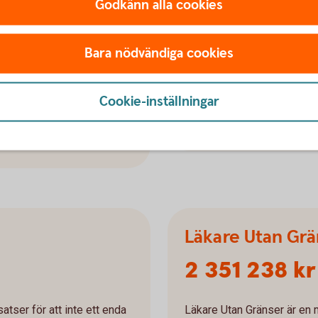
jöfond
Barncancerfon
Godkänn alla cookies
3 011 347 kr
Bara nödvändiga cookies
ämja forskning, projekt och
Barncancerfonden arbetar f
ysiska miljön i Sverige och
drabbade och deras familje
Cookie-inställningar
Barncancerfonden
Läkare Utan Grä
2 351 238 kr
tser för att inte ett enda
Läkare Utan Gränser är en