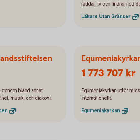
räddar liv och lindrar nöd 
Läkare Utan
Gränser
landsstiftelsen
Equmeniakyrka
1 773 707 kr
e genom bland annat
Equmeniakyrkan utför missi
het, musik, och diakoni.
internationellt.
lsen
Equmeniakyrkan