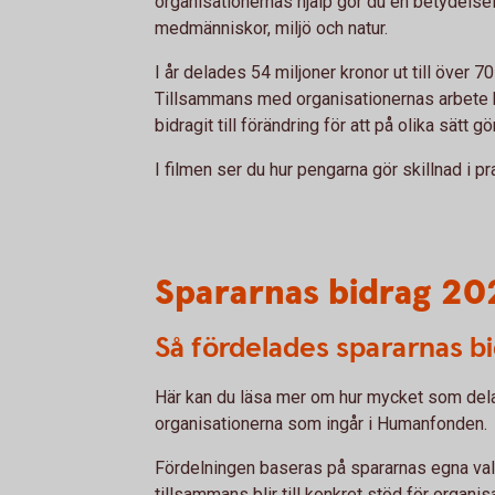
organisationernas hjälp gör du en betydelsefu
medmänniskor, miljö och natur.
I år delades 54 miljoner kronor ut till över 70
Tillsammans med organisationernas arbete
bidragit till förändring för att på olika sätt gö
I filmen ser du hur pengarna gör skillnad i pr
Spararnas bidrag 20
Så fördelades spararnas b
Här kan du läsa mer om hur mycket som delad
organisationerna som ingår i Humanfonden.
Fördelningen baseras på spararnas egna va
tillsammans blir till konkret stöd för organi