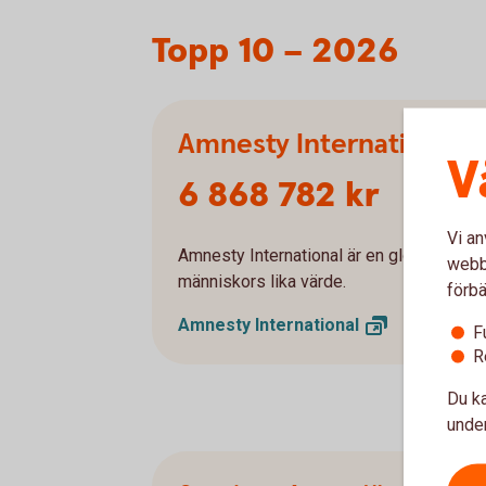
Topp 10 – 2026
Amnesty International
V
6 868 782 kr
Vi an
Amnesty International är en global organ
webbp
människors lika värde.
förbä
Amnesty
International
F
R
Du ka
under