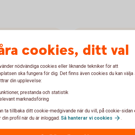
Rädda Barnen
åra cookies, ditt val
6 057 626 k
vänder nödvändiga cookies eller liknande tekniker för att
isation som kämpar för alla
Rädda Barnen finns på plat
latsen ska fungera för dig. Det finns även cookies du kan välj
kämpar för alla barns självk
ttrar din upplevelse:
upp i trygghet.
unktioner, prestanda och statistik
Rädda
Barnen
elevant marknadsföring
n ta tillbaka ditt cookie-medgivande när du vill, på cookie-sidan 
 din profil när du är inloggad.
Så hanterar vi
cookies
.