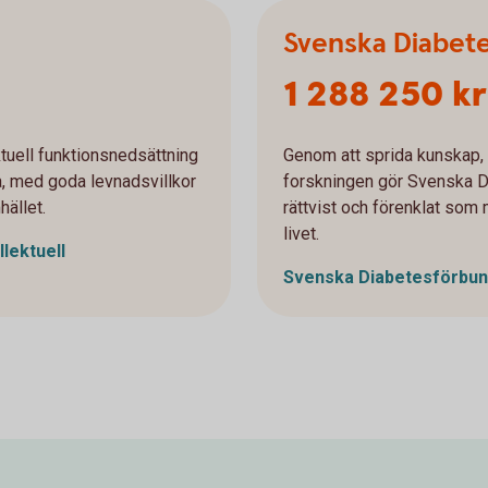
Svenska Diabet
1 288 250 kr
ktuell funktionsnedsättning
Genom att sprida kunskap, 
ra, med goda levnadsvillkor
forskningen gör Svenska D
hället.
rättvist och förenklat som m
livet.
llektuell
Svenska
Diabetesförbun