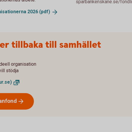
sparbankenskane.se/fondlist
nisationerna 2026
(pdf)
r tillbaka till samhället
ideell organisation
ill stödja
r.se)
anfond