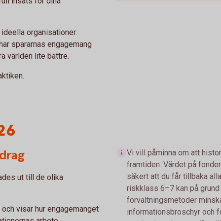
ll insats för dina
 ideella organisationer.
 har spararnas engagemang
ra världen lite bättre.
aktiken.
26
idrag
Vi vill påminna om att histo
framtiden. Värdet på fonder
säkert att du får tillbaka a
es ut till de olika
riskklass 6–7 kan på grun
förvaltningsmetoder minska o
l och visar hur engagemanget
informationsbroschyr och 
sationernas arbete.