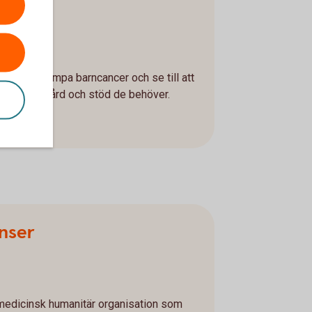
den
ör att bekämpa barncancer och se till att
r får den vård och stöd de behöver.
nser
 medicinsk humanitär organisation som