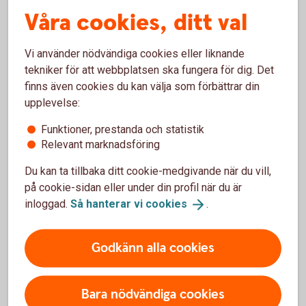
ersättning från investerarskyddet. Ersättningen beräknas då
Våra cookies, ditt val
utifrån det marknadsvärde som de aktuella värdepapperen
hade vid konkurstillfället. Om ett depåkonto är öppnat i två
eller flera personers namn, räknas varje person för sig.
Vi använder nödvändiga cookies eller liknande
Skyddet ger då ersättning för förlorade värdepapper upp till
tekniker för att webbplatsen ska fungera för dig. Det
ett värde av 250 000 kronor per kund.
finns även cookies du kan välja som förbättrar din
upplevelse:
Vad omfattas av
Funktioner, prestanda och statistik
Relevant marknadsföring
investerarskyddet?
Du kan ta tillbaka ditt cookie-medgivande när du vill,
Investerarskyddet omfattar finansiella instrument
på cookie-sidan eller under din profil när du är
(värdepapper), och täcker därmed bland annat aktier,
inloggad.
Så hanterar vi
cookies
.
obligationer, konvertibla skuldebrev, olika typer av derivat
såsom optioner och terminer samt fondandelar.
Godkänn alla cookies
Investerarskyddet omfattar även medel som mottagits
med redovisningsskyldighet i samband med att en
investeringstjänst utförs. Investerarskyddet omfattar inte
Bara nödvändiga cookies
tillgångar inom det individuella pensions-sparandet (IPS).