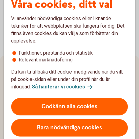
Våra cookies, ditt val
Sid 4 med förklaring
Vi använder nödvändiga cookies eller liknande
tekniker för att webbplatsen ska fungera för dig. Det
finns även cookies du kan välja som förbättrar din
upplevelse:
Funktioner, prestanda och statistik
Relevant marknadsföring
Sidfot
Hitta snabbt
Du kan ta tillbaka ditt cookie-medgivande när du vill,
på cookie-sidan eller under din profil när du är
Kundservice
inloggad.
Så hanterar vi cookies
.
Spärrhjälp
Godkänn alla cookies
Hitta bankkontor
Bli kund
Bara nödvändiga cookies
Priser, räntor och kurser