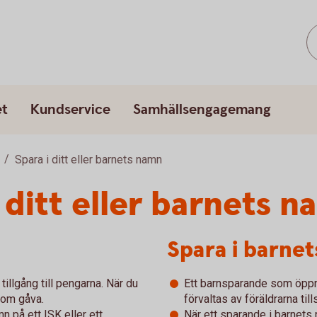
et
Kundservice
Samhällsengagemang
Spara i ditt eller barnets namn
 ditt eller barnets 
Spara i barne
 tillgång till pengarna. När du
Ett barnsparande som öpp
som gåva.
förvaltas av föräldrarna till
n på ett ISK eller ett
När ett sparande i barnet