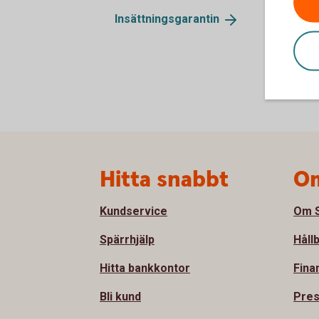
Insättningsgarantin
Sidfot
Hitta snabbt
Om
Kundservice
Om S
Spärrhjälp
Håll
Hitta bankkontor
Fina
Bli kund
Pre