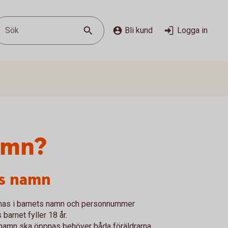
Sök
Bli kund
Logga in
namn?
ts namn
nas i barnets namn och personnummer
s barnet fyller 18 år.
s namn ska öppnas behöver båda föräldrarna