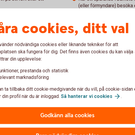
(eller förmyndare) besöka 
ngarna juridiskt sett dina. Vill
alternativt så lämnar den 
rnet om du skulle dö, behöver
engångsfullmakt åt den and
åra cookies, ditt val
Från det att barnet fyller 
rsäkring med barnet som
sparade kapitalet.
vänder nödvändiga cookies eller liknande tekniker för att
latsen ska fungera för dig. Det finns även cookies du kan välj
ttrar din upplevelse:
sterarskyddet. Investerarskyddet ger dig som
unktioner, prestanda och statistik
elevant marknadsföring
 går i konkurs och du inte kan få ut dina
loppet är för närvarande högst 250 000 kr. Om du
n ta tillbaka ditt cookie-medgivande när du vill, på cookie-sidan 
n dagen för konkursbeslutet vända dig till
 din profil när du är inloggad.
Så hanterar vi
cookies
.
ut ersättningen.
arbetsdagar från den dag banken försattes i
Godkänn alla cookies
e att garantin ska träda in.