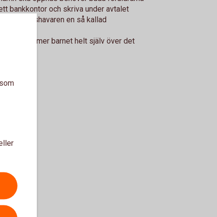
ett bankkontor och skriva under avtalet
ena vårdnadshavaren en så kallad
ra.
18 år bestämmer barnet helt själv över det
a som
eller