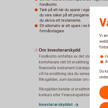
fondkonto.
Tänk på att när du sparar i eget namn är pe
du vara säker på att pengarna går till ba
V
du skriva ett testamente.
Ett alternativ är att spara i en kapitalfö
förmånstagare.
Vi an
webbp
förbä
Om investerarskydd
Fondkonto omfattas av det statliga inve
F
R
kontohavare rätt till ersättning om banken
finansiella instrument (värdepapper). Be
Du ka
vill ha ersättning ska du senast ett år frå
under
Riksgälden, som beslutar om och betalar 
Riksgälden betalar ut ersättning inom 7 
konkurs eller Finansinspektionen beslutad
Investerarskyddet