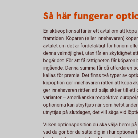
Så här fungerar opti
En aktieoptionsaffär är ett avtal om att köpa el
framtiden. Köparen (eller innehavaren) köper
avtalet om det är fördelaktigt för honom eller
denna valmöjlighet, utan får en skyldighet att
begär det. För att få rättigheten får köparen
ingående. Denna summa får då utfärdaren 
kallas för premie. Det finns två typer av opt
köpoption ger innehavaren rätten att köpa akt
ger innehavaren rätten att sälja aktier till e
varianter – amerikanska respektive europeis
optionerna kan utnyttjas när som helst unde
utnyttjas på slutdagen, det vill säga vid löpti
Vilken optionsposition du ska välja beror p
vad du gör bör du sätta dig in i hur optioner