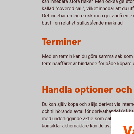
kan innebära stora risker. Men också ge stora
kallad ”covered call”, vilket innebär att du u
Det innebär en lägre risk men ger ändå en ex
bäst i en relativt stillastående marknad.
Terminer
Med en termin kan du göra samma sak som m
terminsaffärer är bindande för både köpare o
Handla optioner och
Du kan själv köpa och sälja derivat via inte
och tillhörande avtal för derivathandel (så k
med underliggande aktie som säkerhet, så ka
V
kontaktar aktiemäklare kan du även utfärda a