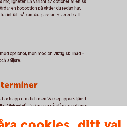
 möjligheter. En variant av optioner är en så
tfärdar en köpoption på aktier du redan har.
tra intäkt, så kanske passar covered call
ed optioner, men med en viktig skillnad –
ch säljare.
 terminer
rnet och app om du har en Värdepapperstjänst
allat OM-avtal). Du kan också utfärda optioner
llat Covered call, i internetbanken. Om du
åra cookies, ditt val
ndra typer av optioner och handla på termin.