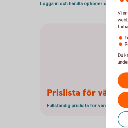
Logga in och handla optioner och
termin
Vi an
webbp
förbä
F
R
Du ka
under
Prislista för värd
Fullständig prislista för
värdepappers