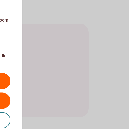
a som
eller