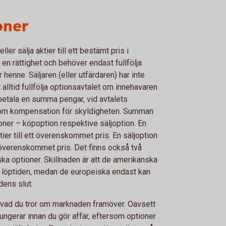
oner
ler sälja aktier till ett bestämt pris i
 en rättighet och behöver endast fullfölja
 henne. Säljaren (eller utfärdaren) har inte
 alltid fullfölja optionsavtalet om innehavaren
 betala en summa pengar, vid avtalets
som kompensation för skyldigheten. Summan
ioner – köpoption respektive säljoption. En
ier till ett överenskommet pris. En säljoption
tt överenskommet pris. Det finns också två
ka optioner. Skillnaden är att de amerikanska
r löptiden, medan de europeiska endast kan
dens slut.
å vad du tror om marknaden framöver. Oavsett
 fungerar innan du gör affär, eftersom optioner