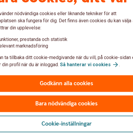
er
vänder nödvändiga cookies eller liknande tekniker för att
latsen ska fungera för dig. Det finns även cookies du kan välj
ttrar din upplevelse:
unktioner, prestanda och statistik
elevant marknadsföring
Prislista
n ta tillbaka ditt cookie-medgivande när du vill, på cookie-sidan 
 din profil när du är inloggad.
Så hanterar vi
cookies
.
Godkänn alla cookies
epappershandel
Bara nödvändiga cookies
handel
Cookie-inställningar