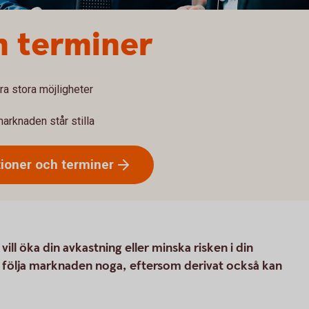
h terminer
ra stora möjligheter
marknaden står stilla
tioner och
terminer
ll öka din avkastning eller minska risken i din
 följa marknaden noga, eftersom derivat också kan