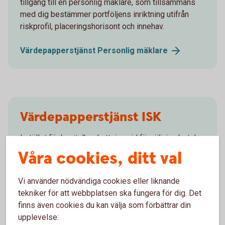
tillgång till en personlig mäklare, som tillsammans
med dig bestämmer portföljens inriktning utifrån
riskprofil, placeringshorisont och innehav.
Värdepapperstjänst Personlig
mäklare
Värdepapperstjänst ISK
I stället för kapitalbeskattning vid försäljning betalar
du en årlig schablonskatt, vilket medför att du inte
Våra cookies, ditt val
behöver deklarera för affärer inom ISK. ISK finns för
privatpersoner.
Vi använder nödvändiga cookies eller liknande
tekniker för att webbplatsen ska fungera för dig. Det
Värdepapperstjänst
ISK
finns även cookies du kan välja som förbättrar din
upplevelse: