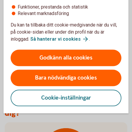
Funktioner, prestanda och statistik
Relevant marknadsföring
Värdepapperstjänst IP-depå
Du kan ta tillbaka ditt cookie-medgivande när du vill,
på cookie-sidan eller under din profil när du är
IP-depå är ett bra alternativ för dig som vill förvalta
inloggad.
Så hanterar vi
cookies
.
ditt Individuella pensionssparande (IPS) genom att
göra egna värdepappersaffärer.
Godkänn alla cookies
Värdepapperstjänst
IP-depå
Bara nödvändiga cookies
Cookie-inställningar
Vilken värdepapperstjänst passar
dig?