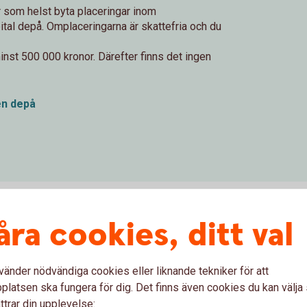
 som helst byta placeringar inom
tal depå. Omplaceringarna är skattefria och du
nst 500 000 kronor. Därefter finns det ingen
en depå
åra cookies, ditt val
al depå kan vara ett skattemässigt fördelaktigt sätt
ktiv och engagerad i ditt sparande. På egen hand eller
en depå som passar dig. Sedan kan du handla fritt i
vänder nödvändiga cookies eller liknande tekniker för att
llet för kapitalbeskattning vid försäljning betalar du en
latsen ska fungera för dig. Det finns även cookies du kan välj
du inte behöver deklarera för vinster och förluster vid
ttrar din upplevelse: