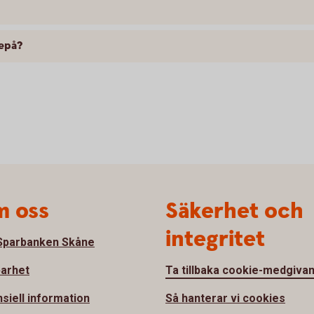
Depå?
 oss
Säkerhet och
integritet
parbanken Skåne
barhet
Ta tillbaka cookie-medgiva
nsiell information
Så hanterar vi cookies