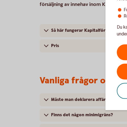
försäljning av innehav inom Kapitalför
F
R
Du ka
Så här fungerar Kapitalförsäkring d
under
Pris
Vanliga frågor och s
Måste man deklarera affärerna?
Finns det någon minimigräns?