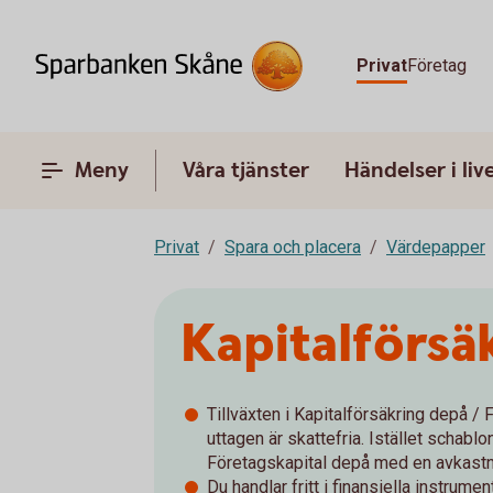
Privat
Företag
Meny
Våra tjänster
Händelser i liv
Privat
Spara och placera
Värdepapper
Kapitalförsä
Tillväxten i Kapitalförsäkring depå /
uttagen är skattefria. Istället schabl
Företagskapital depå med en avkastn
Du handlar fritt i finansiella instrum