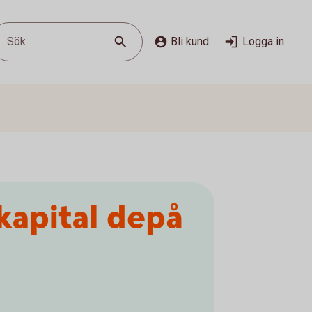
Sök
Bli kund
Logga in
kapital depå