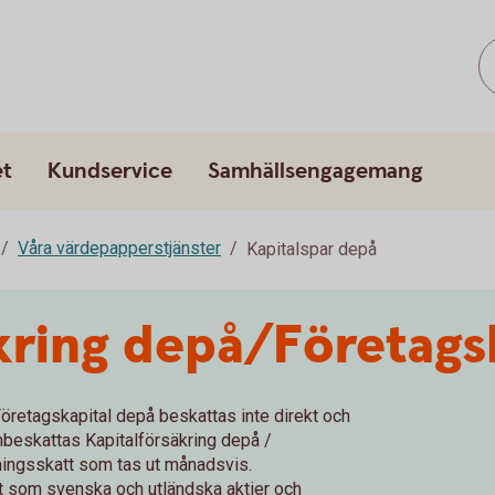
et
Kundservice
Samhällsengagemang
Våra värdepapperstjänster
Kapitalspar depå
kring depå/Företags
 Företagskapital depå beskattas inte direkt och
onbeskattas Kapitalförsäkring depå /
ingsskatt som tas ut månadsvis.
ent som svenska och utländska aktier och