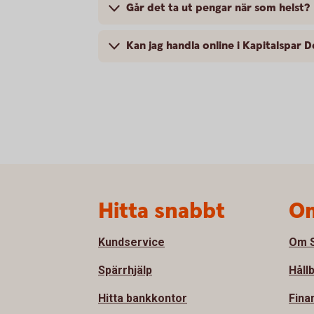
Går det ta ut pengar när som helst?
Kan jag handla online i Kapitalspar 
Sidfot
Hitta snabbt
Om
Kundservice
Om S
Spärrhjälp
Håll
Hitta bankkontor
Fina