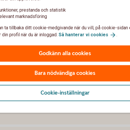
säkring depå / Företagskapital depå.
unktioner, prestanda och statistik
elevant marknadsföring
n ta tillbaka ditt cookie-medgivande när du vill, på cookie-sidan 
epå / Företagskapital depå
 din profil när du är inloggad.
Så hanterar vi
cookies
.
Godkänn alla cookies
Bara nödvändiga cookies
var
Cookie-inställningar