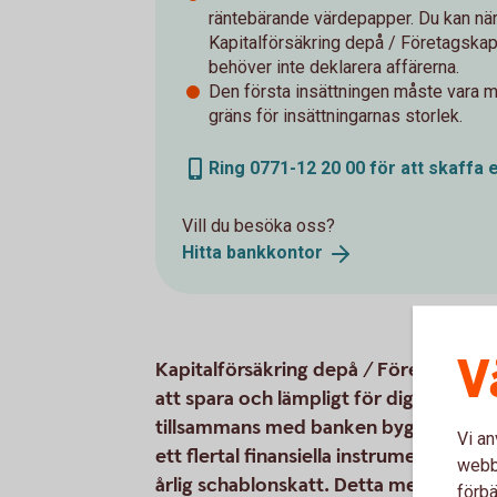
räntebärande värdepapper. Du kan när
Kapitalförsäkring depå / Företagskapi
behöver inte deklarera affärerna.
Den första insättningen måste vara mi
gräns för insättningarnas storlek.
Ring 0771-12 20 00 för att skaffa 
Vill du besöka oss?
Hitta
bankkontor
V
Kapitalförsäkring depå / Företagskapit
att spara och lämpligt för dig som är a
tillsammans med banken bygger du upp 
Vi an
ett flertal finansiella instrument. I stä
webbp
årlig schablonskatt. Detta medför att 
förbä