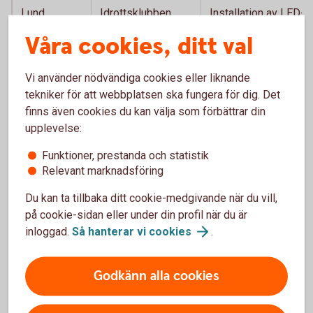
Lund
Idrottsklubben
Installation av LED-
EOS
belysning
Våra cookies, ditt val
Lund
Lunds Sportclub
Inköp av värmepump
och byte av fönster
Vi använder nödvändiga cookies eller liknande
och dörrar
tekniker för att webbplatsen ska fungera för dig. Det
finns även cookies du kan välja som förbättrar din
Simrishamn
Gärsnäs allmänna
Robotgräsklippare
upplevelse:
idrottssällskap
Funktioner, prestanda och statistik
Relevant marknadsföring
Simrishamn
Idrottsföreningen
Luftvärmepump, dörr
kamraterna
och fönster
Du kan ta tillbaka ditt cookie-medgivande när du vill,
på cookie-sidan eller under din profil när du är
Staffanstorp
Uppåkra scoutkår
Inköp av
inloggad.
Så hanterar vi
cookies
.
ventilationssystem
Tomelilla
Tomelilla
Solceller
Godkänn alla cookies
motorklubb