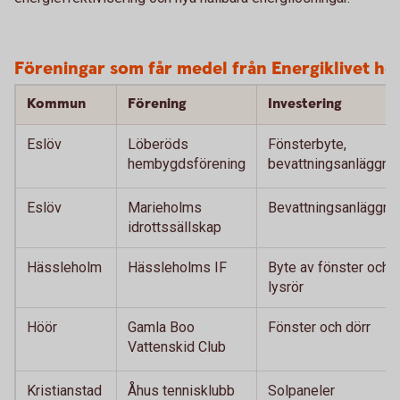
Föreningar som får medel från Energiklivet h
Kommun
Förening
Investering
Eslöv
Löberöds
Fönsterbyte,
hembygdsförening
bevattningsanläggni
Eslöv
Marieholms
Bevattningsanläggni
idrottssällskap
Hässleholm
Hässleholms IF
Byte av fönster och
lysrör
Höör
Gamla Boo
Fönster och dörr
Vattenskid Club
Kristianstad
Åhus tennisklubb
Solpaneler