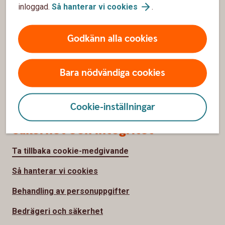
inloggad.
Så hanterar vi
cookies
.
Om Sparbanken Skåne
Hållbarhet
Godkänn alla cookies
Finansiell information
Bara nödvändiga cookies
Press
Jobba hos
oss
Cookie-inställningar
Säkerhet och integritet
Ta tillbaka cookie-medgivande
Så hanterar vi cookies
Behandling av personuppgifter
Bedrägeri och säkerhet