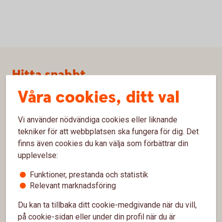
Sidfot
Hitta snabbt
Våra cookies, ditt val
Kundservice
Spärrhjälp
Vi använder nödvändiga cookies eller liknande
tekniker för att webbplatsen ska fungera för dig. Det
Hitta bankkontor
finns även cookies du kan välja som förbättrar din
Bli kund
upplevelse:
Funktioner, prestanda och statistik
Priser, räntor och kurser
Relevant marknadsföring
Du kan ta tillbaka ditt cookie-medgivande när du vill,
Om oss
på cookie-sidan eller under din profil när du är