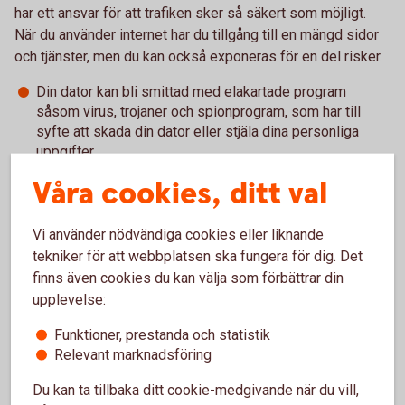
har ett ansvar för att trafiken sker så säkert som möjligt.
När du använder internet har du tillgång till en mängd sidor
och tjänster, men du kan också exponeras för en del risker.
Din dator kan bli smittad med elakartade program
såsom virus, trojaner och spionprogram, som har till
syfte att skada din dator eller stjäla dina personliga
uppgifter.
Du kan utsättas för dataintrång, det vill säga att
Våra cookies, ditt val
obehöriga tar sig in i din dator via internet, eller att du
hamnar på falska internetplatser. Se till att vidta de
åtgärder som behövs för att minska dessa risker.
Vi använder nödvändiga cookies eller liknande
Länkar och filer i e-post eller sms kan innehålla virus. Så
tekniker för att webbplatsen ska fungera för dig. Det
öppna inte öppna e-post eller bifogade filer som du är
finns även cookies du kan välja som förbättrar din
osäker på. Vi, och andra banker, ber dig aldrig lämna ut
upplevelse:
vare sig kontouppgifter, koder eller att uppdatera eller
ladda ner program via e-post.
Funktioner, prestanda och statistik
Relevant marknadsföring
Du kan ta tillbaka ditt cookie-medgivande när du vill,