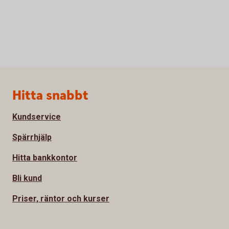
Sidfot
Hitta snabbt
Kundservice
Spärrhjälp
Hitta bankkontor
Bli kund
Priser, räntor och kurser