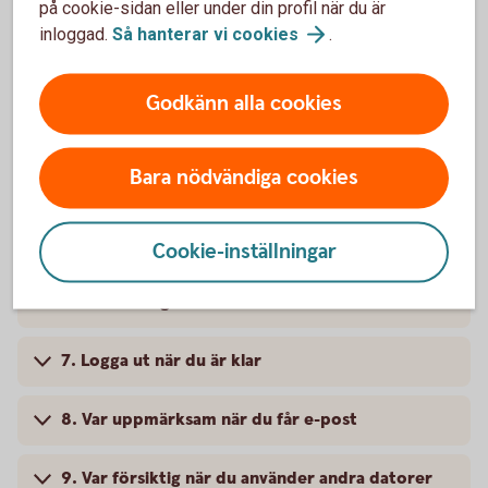
1. Personlig kod och lösenord
på cookie-sidan eller under din profil när du är
inloggad.
Så hanterar vi
cookies
.
2. Använd virusskydd och personlig brandvägg
Godkänn alla cookies
3. Håll din dator uppdaterad
Bara nödvändiga cookies
4. Byt lösenord på din router
5. Kontrollera att uppkopplingen är krypterad
Cookie-inställningar
6. Läs varningsmeddelanden
7. Logga ut när du är klar
8. Var uppmärksam när du får e-post
9. Var försiktig när du använder andra datorer