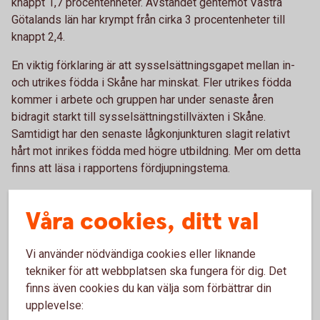
knappt 1,7 procentenheter. Avståndet gentemot Västra
Götalands län har krympt från cirka 3 procentenheter till
knappt 2,4.
En viktig förklaring är att sysselsättningsgapet mellan in-
och utrikes födda i Skåne har minskat. Fler utrikes födda
kommer i arbete och gruppen har under senaste åren
bidragit starkt till sysselsättningstillväxten i Skåne.
Samtidigt har den senaste lågkonjunkturen slagit relativt
hårt mot inrikes födda med högre utbildning. Mer om detta
finns att läsa i rapportens fördjupningstema.
- Sysselsättningsgapet minskar mellan utlandsfödda och
Våra cookies, ditt val
svenskfödda. I en tid då många arbetsgivare slår larm om
kompetensbrist är det ett styrkebesked för regionen att
matchningen fungerar mot allt fler utrikes födda, säger Björn
Vi använder nödvändiga cookies eller liknande
Ovander.
tekniker för att webbplatsen ska fungera för dig. Det
finns även cookies du kan välja som förbättrar din
Det förbättrade läget för utrikesfödda har också medfört att
upplevelse:
skillnaderna i arbetslöshet inom Skåne har minskat. Idag