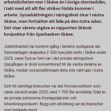
arbetslösheten mer i Skåne än i övriga storstadslän,
i takt med att allt fler utrikes födda kommer i
arbete. Sysselsättningen i näringslivet ökar i västra
Skåne, men fortsätter att falla på den östra sidan.
Det visar vårens utgåva av rapporten Skånsk
konjunktur från Sparbanken Skåne.
Jobbtillväxten har kommit igång i landets sydligaste län.
Sammantaget skapades 2 500 nya jobb netto i Skåne under
2025, varav fyra av fem var i det privata näringslivet.
Uppgången är dock koncentrerad till de västra delarna av
Skåne, medan sysselsättningen ännu inte vänt upp i östra
Skåne.
Sett till samtliga branscher var det försvarssektorn som
växte särskilt under 2025, med 1 700 fler anställda, följd av
de privata sektorerna företagstjänster och
tillverkningsindustri. Bygg och utbildning var de branscher
som backade mest.