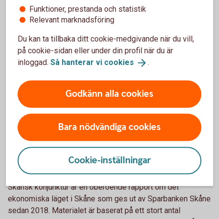
faller arbetslösheten mest i kommunerna med en
Funktioner, prestanda och statistik
strukturellt högre arbetslöshet, som Malmöområdet och
Relevant marknadsföring
nordvästra och nordöstra Skåne.
Du kan ta tillbaka ditt cookie-medgivande när du vill,
Bostadsbyggandet i Skåne ökade ifjol, men det är
på cookie-sidan eller under din profil när du är
Lundaområdet som driver uppgången medan
inloggad.
Så hanterar vi
cookies
.
byggaktiviteten står still eller minskar på andra håll. På
befintlig bostadsmarknad är återhämtningen heller inte fullt
Godkänn alla cookies
så tydlig, med avtagande prisuppgångar under de senaste
månaderna.
Bara nödvändiga cookies
Här tar du del av konjunkturrapporten i sin
helhet.
Om Skånsk konjunktur
Cookie-inställningar
Skånsk konjunktur är en oberoende rapport om det
ekonomiska läget i Skåne som ges ut av Sparbanken Skåne
sedan 2018. Materialet är baserat på ett stort antal