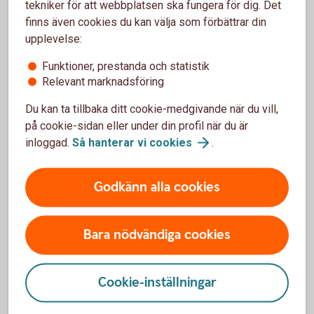
K-Fast 21:an AB
tekniker för att webbplatsen ska fungera för dig. Det
Sawbones Europe AB
finns även cookies du kan välja som förbättrar din
Vittsjöluft Ventilation AB
upplevelse:
Nuvarande styrelseuppdrag
Funktioner, prestanda och statistik
Relevant marknadsföring
Advokatfirman VICI AB
Du kan ta tillbaka ditt cookie-medgivande när du vill,
Björklunda Doktorns Backe AB
på cookie-sidan eller under din profil när du är
Björklunda Invest Sverige AB
inloggad.
Så hanterar vi
cookies
.
Björklunda Service AB
K-Fast Holding AB
PCG Invest AB
Godkänn alla cookies
Plus four golf AB
Sparbanken Skåne AB
Bara nödvändiga cookies
Cookie-inställningar