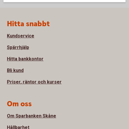
Sidfot
Hitta snabbt
Kundservice
Spärrhjälp
Hitta bankkontor
Bli kund
Priser, räntor och kurser
Om oss
Om Sparbanken Skåne
Hållbarhet