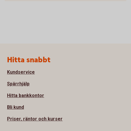
Sidfot
Hitta snabbt
Kundservice
Spärrhjälp
Hitta bankkontor
Bli kund
Priser, räntor och kurser