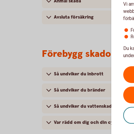
Anmäl skada
Vi an
webbp
Avsluta försäkring
förbä
F
R
Du ka
Förebygg skador
under
Så undviker du inbrott
Så undviker du bränder
Så undviker du vattenskador
Var rädd om dig och din cykel