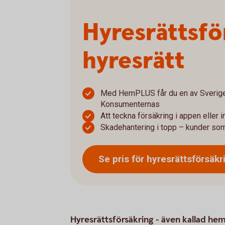
Hyresrätts­f
hyresrätt
Med HemPLUS får du en av Sveriges
Konsumenternas
Att teckna försäkring i appen eller 
Skadehantering i topp – kunder som
Se pris för
hyresrättsförsäkr
Hyresrättsförsäkring - även kallad hem