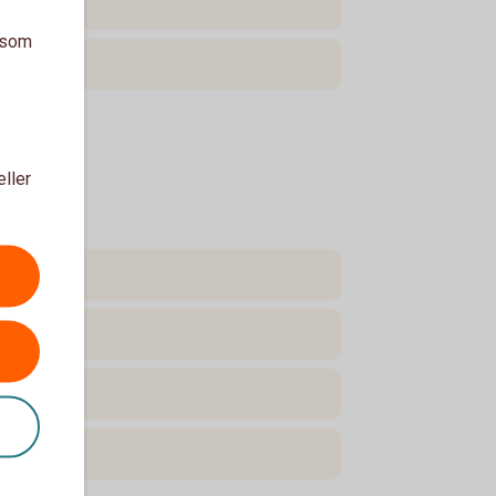
a som
eller