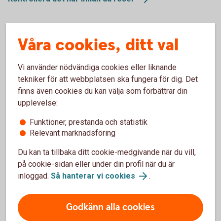
Hjälp under resan
Våra cookies, ditt val
Ibland har man otur och något händer under resan. Om du till
Vi använder nödvändiga cookies eller liknande
exempel blir sjuk eller skadad har vi samlat information om
tekniker för att webbplatsen ska fungera för dig. Det
vad du ska göra och hur du kontaktar oss.
finns även cookies du kan välja som förbättrar din
upplevelse:
Om något händer på resan
Funktioner, prestanda och statistik
Relevant marknadsföring
Du kan ta tillbaka ditt cookie-medgivande när du vill,
Så fungerar reseskyddet
på cookie-sidan eller under din profil när du är
inloggad.
Så hanterar vi cookies
.
Förlängt reseskydd - resor över 45 dagar
Godkänn alla cookies
Reseförsäkring via ditt kort