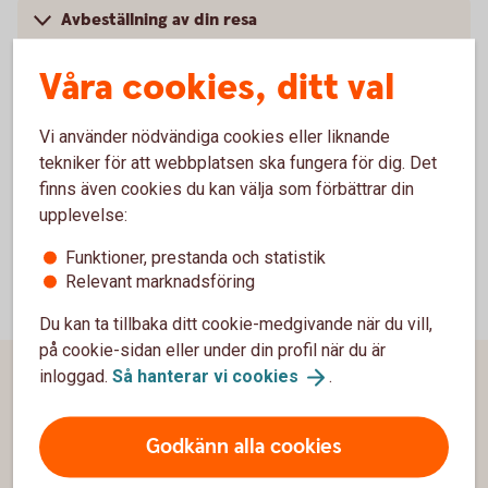
Avbeställning av din resa
Våra cookies, ditt val
Logga in och se pris för
Vi använder nödvändiga cookies eller liknande
hemförsäkringen
tekniker för att webbplatsen ska fungera för dig. Det
finns även cookies du kan välja som förbättrar din
upplevelse:
Funktioner, prestanda och statistik
Relevant marknadsföring
Du kan ta tillbaka ditt cookie-medgivande när du vill,
på cookie-sidan eller under din profil när du är
inloggad.
Så hanterar vi
cookies
.
Sidfot
Hitta snabbt
Godkänn alla cookies
Kundservice