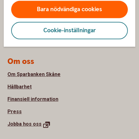
Spärrhjälp
Bara nödvändiga cookies
Hitta bankkontor
Bli kund
Cookie-inställningar
Priser, räntor och kurser
Om oss
Om Sparbanken Skåne
Hållbarhet
Finansiell information
Press
Jobba hos
oss