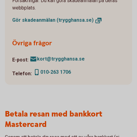
Försäkringar. Du kan göra skadeanmälan på deras
webbplats.
Gör skadeanmälan
(trygghansa.se)
Övriga frågor
kort@trygghansa.se
E-post:
010-263 1706
Telefon:
Betala resan med bankkort
Mastercard