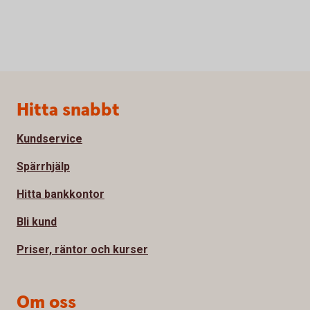
Sidfot
Hitta snabbt
Kundservice
Spärrhjälp
Hitta bankkontor
Bli kund
Priser, räntor och kurser
Om oss