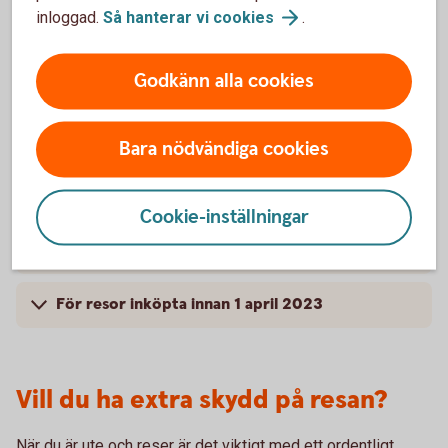
inloggad.
Så hanterar vi
cookies
.
Kompletterande kortförsäkring – Bankkort
Mastercard
Godkänn alla cookies
För vem gäller försäkringen? – Bankkort
Mastercard
Bara nödvändiga cookies
Villkor – Bankkort Mastercard
Cookie-inställningar
Skadeanmälan och kontaktvägar
För resor inköpta innan 1 april 2023
Vill du ha extra skydd på resan?
När du är ute och reser är det viktigt med ett ordentligt