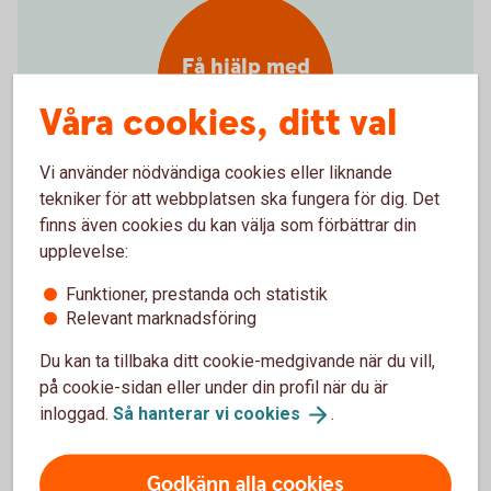
Få hjälp med
flytt av pension
Våra cookies, ditt val
Vi använder nödvändiga cookies eller liknande
tekniker för att webbplatsen ska fungera för dig. Det
finns även cookies du kan välja som förbättrar din
Hjälp att flytta tjänstepension
upplevelse:
Vill du samla din pension hos oss och få en bättre
Funktioner, prestanda och statistik
Relevant marknadsföring
överblick? Vi kan inte flytta din tjänstepension åt dig,
men hjälper gärna till med det. Välkommen att
Du kan ta tillbaka ditt cookie-medgivande när du vill,
kontakta oss på telefon eller besöka ett bankkontor.
på cookie-sidan eller under din profil när du är
inloggad.
Så hanterar vi
cookies
.
Ring 0771-12 20 00 så hjälper vi dig flytta
tjänstepensionen
Godkänn alla cookies