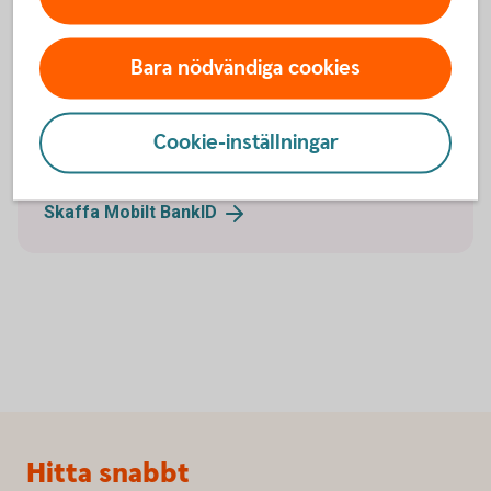
Hitta ett
bankkontor
Bara nödvändiga cookies
Cookie-inställningar
Tips! Skaffa Mobilt BankID
Skaffa Mobilt
BankID
Sidfot
Hitta snabbt