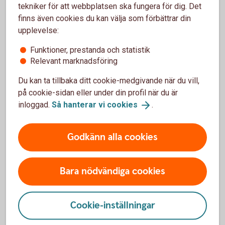
Var kan jag se Sharpekvot?
tekniker för att webbplatsen ska fungera för dig. Det
finns även cookies du kan välja som förbättrar din
För att hitta din fonds Sharpekvot - följ stegen:
upplevelse:
Funktioner, prestanda och statistik
Gå till vår fondlista
Relevant marknadsföring
Klicka på den aktuella fondens sida
Du kan ta tillbaka ditt cookie-medgivande när du vill,
Sharpekvot visas i rutan Fördjupad information
på cookie-sidan eller under din profil när du är
inloggad.
Så hanterar vi
cookies
.
Se din fonds Sharpekvot i Fondlistan
(spara.swedbank.se)
Godkänn alla cookies
Bara nödvändiga cookies
Hur kan jag förbättra min Sharpekvot?
Cookie-inställningar
Hur kan jag använda Sharpekvot när jag väljer