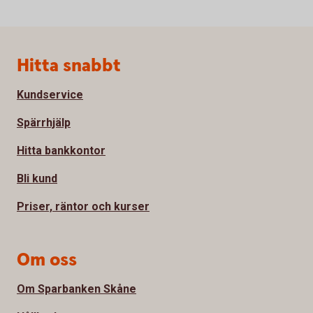
Sidfot
Hitta snabbt
Kundservice
Spärrhjälp
Hitta bankkontor
Bli kund
Priser, räntor och kurser
Om oss
Om Sparbanken Skåne