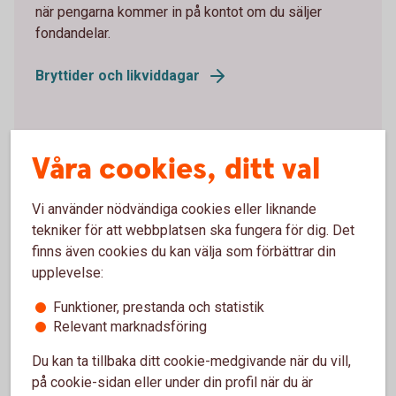
när pengarna kommer in på kontot om du säljer
fondandelar.
Bryttider och likviddagar
Kursen på fonder – så sätts den
Våra cookies, ditt val
Vid fondhandel köper och säljer man alltid till okänd
kurs. Fondkursen, alltså priset på fonden, räknas ut
Vi använder nödvändiga cookies eller liknande
och sätts en gång per dag. Den påverkas av kursen
tekniker för att webbplatsen ska fungera för dig. Det
på de värdepapper fonden innehåller, fondens
finns även cookies du kan välja som förbättrar din
avgifter och eventuella valutakursförändringar.
upplevelse:
Funktioner, prestanda och statistik
NAV-kursen – kursen på fonder
Relevant marknadsföring
Du kan ta tillbaka ditt cookie-medgivande när du vill,
på cookie-sidan eller under din profil när du är