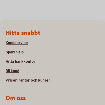
Sidfot
Hitta snabbt
Kundservice
Spärrhjälp
Hitta bankkontor
Bli kund
Priser, räntor och kurser
Om oss