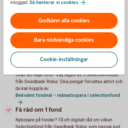
inloggad.
Så hanterar vi cookies
.
Tips när du ska välja fonder
Godkänn alla cookies
Välj bland 500 fonder
Har du koll på fonder? Sök och välj bland närmare 500
Bara nödvändiga cookies
fonder – både från Swedbank Robur och andra
fondbolag.
Månadsspara i valfri fond
Cookie-inställningar
Välj bland 5 fonder
Svårt att välja fond? Välj någon av 5 Selectionfonder
från Swedbank Robur. Dina pengar förvaltas aktivt och
du kan koppla av.
Bekvämt fondval – månadsspara i selectionfond
Få råd om 1 fond
Nybörjare på fonder? Få ett digitalt råd om vilken
Selectionfond från Swedbank Robur som passar just