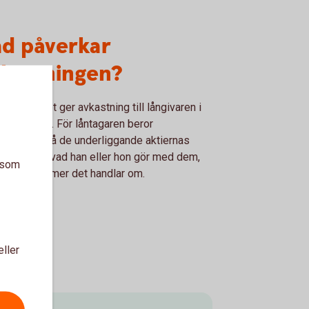
ad påverkar
vkastningen?
va aktielånet ger avkastning till långivaren i
 av premie. För låntagaren beror
stningen på de underliggande aktiernas
ckling och vad han eller hon gör med dem,
a som
 vilka volymer det handlar om.
eller