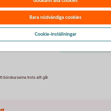
Godkänn alla cookies
Aktielån
Ett aktielån innebär att akti
Bara nödvändiga cookies
en bank som lånar ut aktiern
aktier kan aktieägaren få e
m extra avkastning och utan
marknadsrisk.
Cookie-inställningar
vinster utan att äga aktier.
Ta reda på mer om
aktie
hos respektive part.
t börskurserna trots allt går
ng