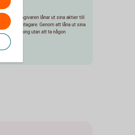
eägaren/långivaren lånar ut sina aktier till
a till en låntagare. Genom att låna ut sina
xtra avkastning utan att ta någon
lån