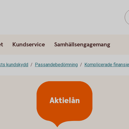
et
Kundservice
Samhällsengagemang
rkts kundskydd
Passandebedömning
Komplicerade finansie
Aktielån