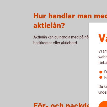
Hur handlar man me
aktielån?
V
Aktielån kan du handla med på något av våra
bankkontor eller aktiebord.
Vi an
webbp
förbä
F
R
Du ka
under
För- och nackdelar m