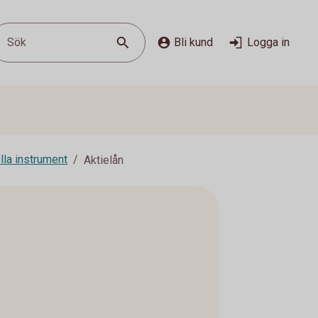
Sök
Bli kund
Logga in
lla instrument
Aktielån