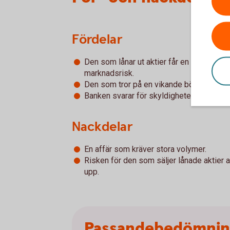
Fördelar
Den som lånar ut aktier får en premie so
marknadsrisk.
Den som tror på en vikande börs kan göra 
Banken svarar för skyldigheter och krav 
Nackdelar
En affär som kräver stora volymer.
Risken för den som säljer lånade aktier at
upp.
Passandebedömni