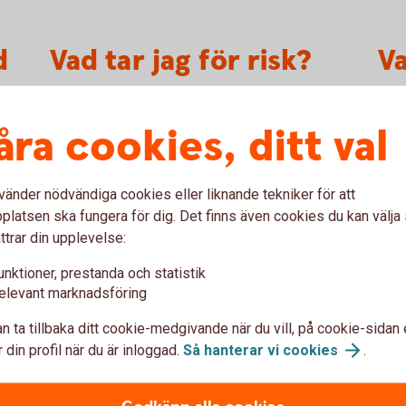
d
Vad tar jag för risk?
V
a
Värdepapperslån är förknippade med särskilda
risker och kräver ofta särskilda kunskaper. Vi
åra cookies, ditt val
Själ
rekommenderar därför att du sätter dig in i
form
bestämmelser och överenskommelser - på
avka
avräkningsnotor eller i andra bekräftelser – som
vänder nödvändiga cookies eller liknande tekniker för att
utve
gäller mellan dig och aktuella bolaget. Det är
latsen ska fungera för dig. Det finns även cookies du kan välj
samt
också viktigt att förstå att om du tar ett
ttrar din upplevelse:
värdepapperslån i kombination med försäljning
unktioner, prestanda och statistik
av de lånade värdepapperen - så kallad
elevant marknadsföring
blankning - så innebär det stora risker. I värsta
fall kan det innebär att du blir skuldsatt.
n ta tillbaka ditt cookie-medgivande när du vill, på cookie-sidan 
 din profil när du är inloggad.
Så hanterar vi
cookies
.
ed aktielån