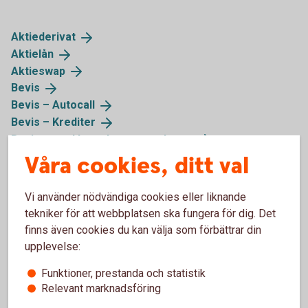
Aktiederivat
Aktielån
Aktieswap
Bevis
Bevis –
Autocall
Bevis –
Krediter
Bevis – med komplexa
egenskaper
Bull & Bear och Mini
Futures
Våra cookies, ditt val
ETF med
hävstång
Komplexa
obligationer
Vi använder nödvändiga cookies eller liknande
Konvertibel
tekniker för att webbplatsen ska fungera för dig. Det
Onoterade
aktier
finns även cookies du kan välja som förbättrar din
Räntederivat
upplevelse:
SPAX
Funktioner, prestanda och statistik
Strukturerade komplexa
obligationer
Relevant marknadsföring
Teckningsoptioner