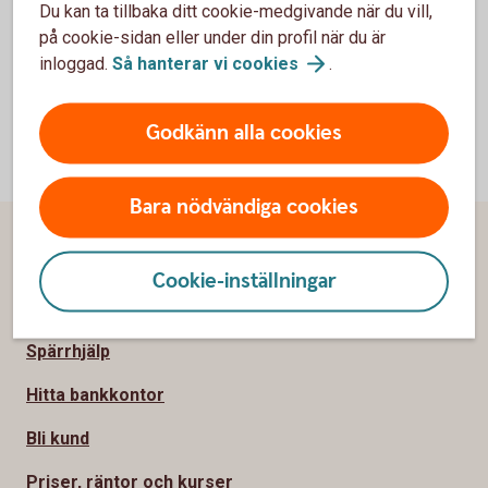
Valutaderivat
Du kan ta tillbaka ditt cookie-medgivande när du vill,
Warranter
på cookie-sidan eller under din profil när du är
inloggad.
Så hanterar vi
cookies
.
Godkänn alla cookies
Bara nödvändiga cookies
Sidfot
Hitta snabbt
Cookie-inställningar
Kundservice
Spärrhjälp
Hitta bankkontor
Bli kund
Priser, räntor och kurser