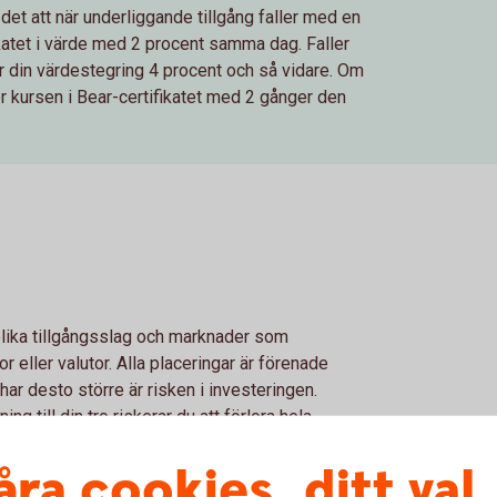
det att när underliggande tillgång faller med en
ikatet i värde med 2 procent samma dag. Faller
ir din värdestegring 4 procent och så vidare. Om
ker kursen i Bear-certifikatet med 2 gånger den
 olika tillgångsslag och marknader som
r eller valutor. Alla placeringar är förenade
ar desto större är risken i investeringen.
g till din tro riskerar du att förlora hela
har vi sammanfattat de viktigaste riskerna med
åra cookies, ditt val