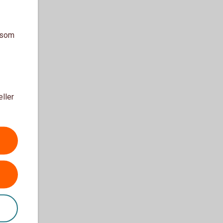
a som
eller