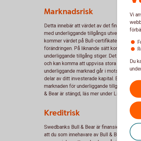
Marknadsrisk
Vi an
webbp
Detta innebär att värdet av det finansiella i
förbä
med underliggande tillgångs utveckling. Skul
kommer värdet på Bull-certifikatet att sjun
F
förändringen. På liknande sätt kommer Bear-ce
R
underliggande tillgång stiger. Det bör poäng
Du ka
och kan komma att uppvisa stora prisrörelse
under
underliggande marknad går i motsatt riktning ti
delar av ditt investerade kapital. En särski
marknaden för underliggande tillgång är öp
& Bear är stängd, läs mer under Likviditetsr
Kreditrisk
Swedbanks Bull & Bear är finansiella instru
att du som innehavare av Bull & Bears har e