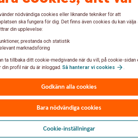
vänder nödvändiga cookies eller liknande tekniker för att
latsen ska fungera för dig. Det finns även cookies du kan välj
nstrumentet bland annat kommer att variera
ttrar din upplevelse:
le underliggande tillgång sjunka i värde
ka med hävstången gånger dagliga
unktioner, prestanda och statistik
rtifikatet att falla i värde om
elevant marknadsföring
teras att Bull & Bear är hävstångsprodukter
n ta tillbaka ditt cookie-medgivande när du vill, på cookie-sidan 
r, såväl positiva som negativa. Om
 din profil när du är inloggad.
Så hanterar vi
cookies
.
ll din tro riskerar du att förlora hela eller
ld marknadsrisk uppstår dessutom när
pen för handel men marknadsplatsen för Bull
Godkänn alla cookies
isk nedan.
Bara nödvändiga cookies
­ment emitterade av Swedbank. Det betyder
Cookie-inställningar
n kreditrisk på Swedbank. Med kreditrisk