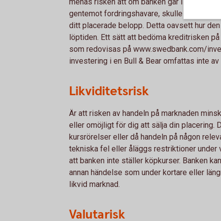
menas risken att om banken går i konkurs och
gentemot fordringshavare, skulle du som place
ditt placerade belopp. Detta oavsett hur de
löptiden. Ett sätt att bedöma kreditrisken p
som redovisas på www.swed­bank.com/invest
investering i en Bull & Bear omfattas inte av
Likviditetsrisk
Är att risken av handeln på marknaden minskar
eller omöjligt för dig att sälja din placering. 
kursrörelser eller då handeln på någon rele
tekniska fel eller åläggs restriktioner under 
att banken inte ställer köpkurser. Banken kan
annan händelse som under kortare eller läng
likvid marknad.
Valutarisk