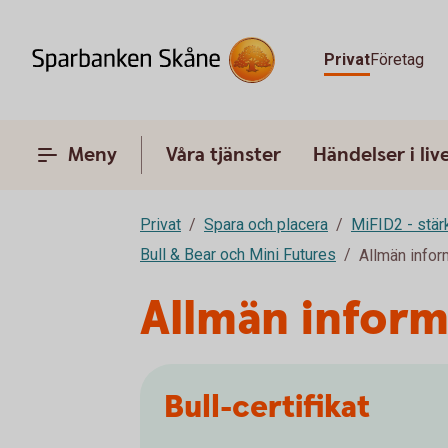
Privat
Företag
Meny
Våra tjänster
Händelser i liv
Privat
Spara och placera
MiFID2 - stä
Bull & Bear och Mini Futures
Allmän infor
Allmän inform
Bull-certifikat