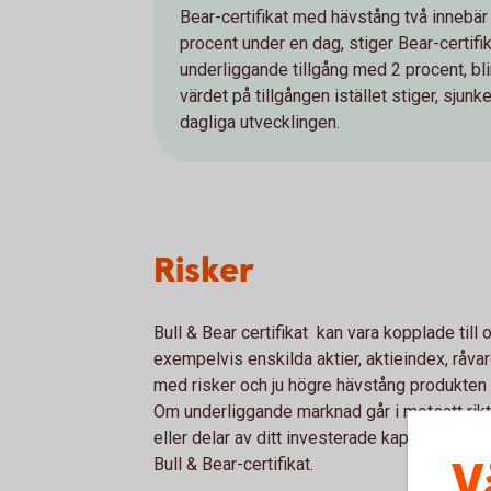
Bear-certifikat med hävstång två innebär 
procent under en dag, stiger Bear-certif
underliggande tillgång med 2 procent, bl
värdet på tillgången istället stiger, sjun
dagliga utvecklingen.
Risker
Bull & Bear certifikat kan vara kopplade till
exempelvis enskilda aktier, aktieindex, råvaro
med risker och ju högre hävstång produkten h
Om underliggande marknad går i motsatt riktnin
eller delar av ditt investerade kapital. Här 
V
Bull & Bear-certifikat.