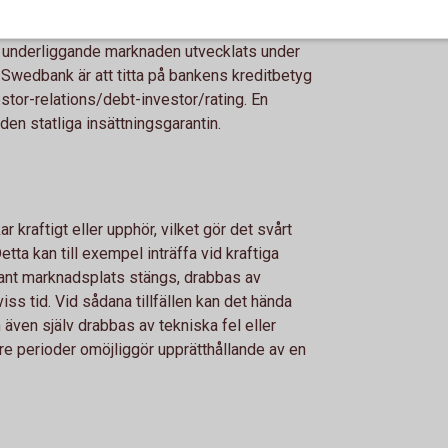
 inte kan fullfölja sina betal­ningsåtaganden
rare riskera att förlora delar av eller hela
n underlig­gande marknaden utvecklats under
å Swedbank är att titta på bankens kreditbetyg
or-relations/debt-investor/rating. En
 den statliga insättningsgarantin.
 kraftigt eller upphör, vilket gör det svårt
Detta kan till exempel inträffa vid kraftiga
vant marknadsplats stängs, drabbas av
viss tid. Vid sådana tillfällen kan det hända
 även själv drabbas av tekniska fel eller
re perioder omöjliggör upprätthållande av en