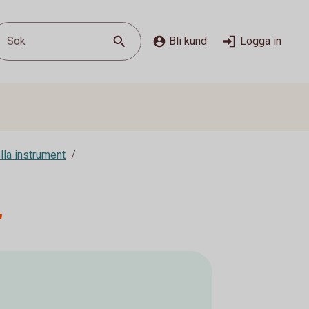
Sök
Bli kund
Logga in
lla instrument
r