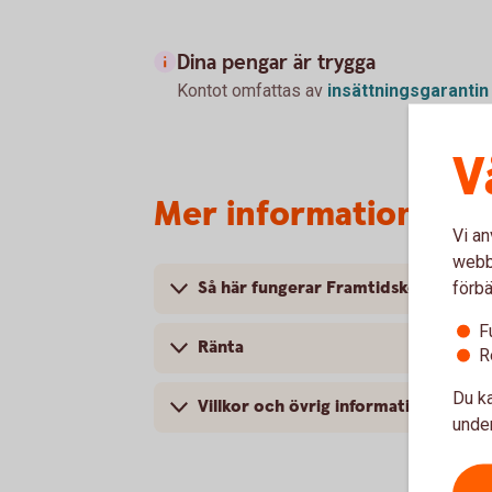
Dina pengar är trygga
Kontot omfattas av
insättningsgarantin
V
Mer information om 
Vi an
webbp
Så här fungerar Framtidskontot
förbä
F
Ränta
R
Du ka
Villkor och övrig information
under