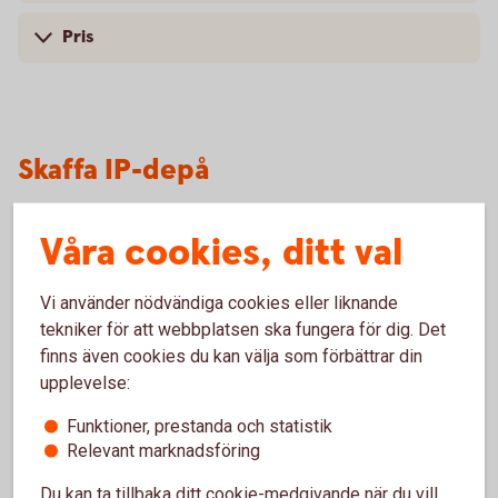
Pris
Skaffa IP-depå
Våra cookies, ditt val
Besök oss
Vi använder nödvändiga cookies eller liknande
Välkommen till ett av våra kontor så hjälper vi dig.
tekniker för att webbplatsen ska fungera för dig. Det
finns även cookies du kan välja som förbättrar din
Hitta ditt
bankkontor
upplevelse:
Funktioner, prestanda och statistik
Relevant marknadsföring
Du kan ta tillbaka ditt cookie-medgivande när du vill,