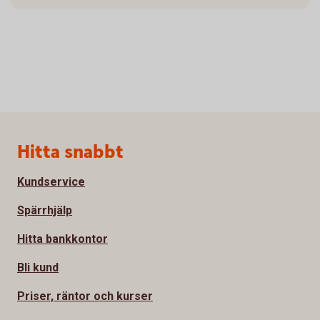
Sidfot
Hitta snabbt
Kundservice
Spärrhjälp
Hitta bankkontor
Bli kund
Priser, räntor och kurser