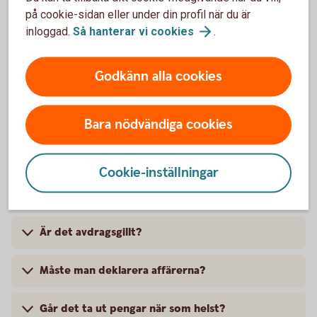
Ring oss
på cookie-sidan eller under din profil när du är
Måndag-fredag 8-20, lördag-söndag 10-16.
inloggad.
Så hanterar vi
cookies
.
När du ringer till oss identifierar du dig med BankID.
Godkänn alla cookies
Ring 0771-12 20 00
Bara nödvändiga cookies
Cookie-inställningar
Vanliga frågor och svar
Är det avdragsgillt?
Måste man deklarera affärerna?
Går det ta ut pengar när som helst?