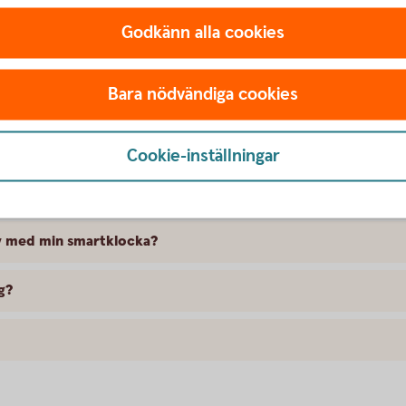
Godkänn alla cookies
 Pay?
Bara nödvändiga cookies
 Pay?
tomat med Garmin Pay?
Cookie-inställningar
sprogram när jag handlar med Garmin Pay?
av med min smartklocka?
g?