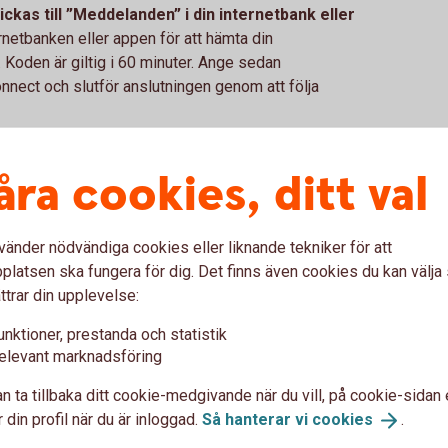
kas till ”Meddelanden” i din internetbank eller
rnetbanken eller appen för att hämta din
Koden är giltig i 60 minuter. Ange sedan
nnect och slutför anslutningen genom att följa
åra cookies, ditt val
smartklocka i butik. Du betalar genom att blippa
n för kontaktlösa betalningar visas.
vänder nödvändiga cookies eller liknande tekniker för att
latsen ska fungera för dig. Det finns även cookies du kan välj
ttrar din upplevelse:
unktioner, prestanda och statistik
elevant marknadsföring
rna om Garmin Pay
n ta tillbaka ditt cookie-medgivande när du vill, på cookie-sidan 
 din profil när du är inloggad.
Så hanterar vi
cookies
.
att betala med?