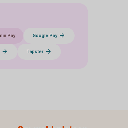
min Pay
Google Pay
y
Tapster