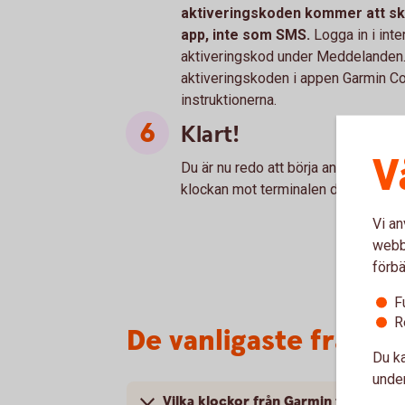
aktiveringskoden kommer att skic
app, inte som SMS.
Logga in i inte
aktiveringskod under Meddelanden. 
aktiveringskoden i appen Garmin Co
instruktionerna.
Klart!
V
Du är nu redo att börja använda din 
klockan mot terminalen där symbole
Vi an
webbp
förbä
F
R
De vanligaste frågo
Du ka
under
Vilka klockor från Garmin fungerar 