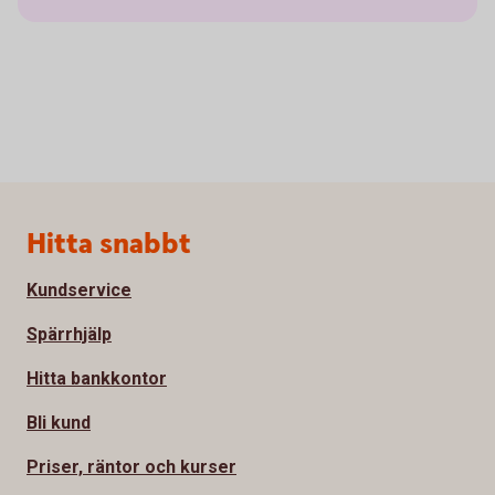
Sidfot
Hitta snabbt
Kundservice
Spärrhjälp
Hitta bankkontor
Bli kund
Priser, räntor och kurser