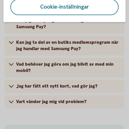
Är det säkert att betala med Samsung Pay?
Cookie-inställningar
Kan jag ta ut pengar ur en uttagsautomat med
Samsung Pay?
Kan jag ta del av en butiks medlemsprogram när
jag handlar med Samsung Pay?
Vad behöver jag göra om jag blivit av med min
mobil?
Jag har fått ett nytt kort, vad gör jag?
Vart vänder jag mig vid problem?