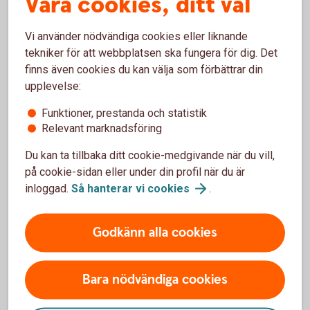
Våra cookies, ditt val
Anslut ditt kort genom att scanna kortet i Samsung
Pay-appen och verifiera kortet med Mobilt BankID.
Vi använder nödvändiga cookies eller liknande
tekniker för att webbplatsen ska fungera för dig. Det
För att använda Samsung Pay behöver du välja en
finns även cookies du kan välja som förbättrar din
verifieringsmetod. Du kan verifiera dig med iris,
upplevelse:
fingeravtryck eller en kod kopplad till Samsung Pay.
Funktioner, prestanda och statistik
Relevant marknadsföring
Du kan ta tillbaka ditt cookie-medgivande när du vill,
på cookie-sidan eller under din profil när du är
Vanliga frågor och svar om
inloggad.
Så hanterar vi
cookies
.
Samsung Pay
Godkänn alla cookies
Hur betalar jag med Samsung Pay?
Bara nödvändiga cookies
Vilka kort går att använda med Samsung Pay?