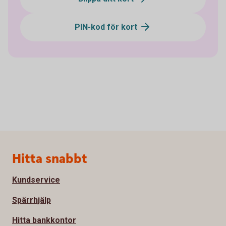
PIN-kod för kort
Sidfot
Hitta snabbt
Kundservice
Spärrhjälp
Hitta bankkontor