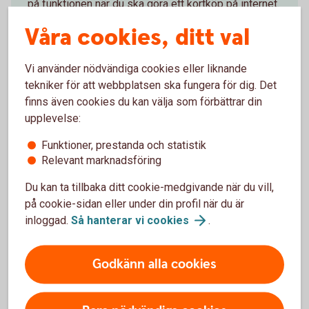
på funktionen när du ska göra ett kortköp på internet.
Slå av kortet för internetköp när du är klar.
Våra cookies, ditt val
Slå på/av ditt kort för
internetköp
Vi använder nödvändiga cookies eller liknande
tekniker för att webbplatsen ska fungera för dig. Det
finns även cookies du kan välja som förbättrar din
upplevelse:
Tips kring din kod
Funktioner, prestanda och statistik
Relevant marknadsföring
Dölj din personliga kod (PIN-kod) när du anger den.
Du kan ta tillbaka ditt cookie-medgivande när du vill,
Byt kod om du misstänker att någon fått veta koden.
på cookie-sidan eller under din profil när du är
Spärra ditt kort omedelbart om du förlorat det eller
inloggad.
Så hanterar vi
cookies
.
misstänker att någon använder det.
Förvara inte anteckning om din kod tillsammans med
ditt kort.
Godkänn alla cookies
Avslöja aldrig din kod för någon.
Läs mer om vad som gäller i villkoren för ditt kort och för