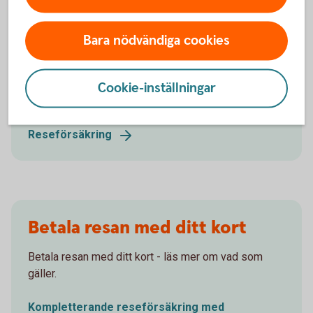
Bara nödvändiga cookies
Reseförsäkring
Extra reseskydd med den försäkring Sparbanken
Cookie-inställningar
Skåne förmedlar.
Reseförsäkring
Betala resan med ditt kort
Betala resan med ditt kort - läs mer om vad som
gäller.
Kompletterande reseförsäkring med