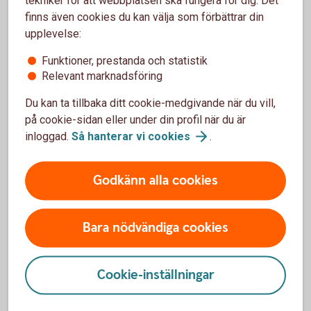
1 sept
Investeringsstrategi
finns även cookies du kan välja som förbättrar din
upplevelse:
6 okt
Månadsuppdatering
Funktioner, prestanda och statistik
3 nov
Månadsuppdatering
Relevant marknadsföring
1 dec
Investeringsstrategi
Du kan ta tillbaka ditt cookie-medgivande när du vill,
på cookie-sidan eller under din profil när du är
inloggad.
Så hanterar vi
cookies
.
Kontakta oss
Godkänn alla cookies
Privatkund
Bara nödvändiga cookies
Ring 0771-12 20
00
Cookie-inställningar
Företagskund
Ring 0771-12 20
00