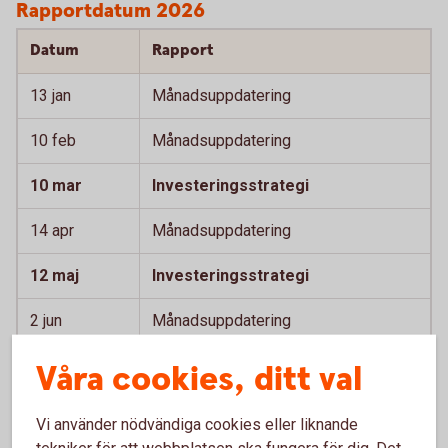
Rapportdatum 2026
Datum
Rapport
13 jan
Månadsuppdatering
10 feb
Månadsuppdatering
10 mar
Investeringsstrategi
14 apr
Månadsuppdatering
12 maj
Investeringsstrategi
2 jun
Månadsuppdatering
Våra cookies, ditt val
30 jun
Månadsuppdatering
11 aug
Månadsuppdatering
Vi använder nödvändiga cookies eller liknande
tekniker för att webbplatsen ska fungera för dig. Det