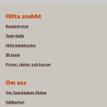
Sidfot
Hitta snabbt
Kundservice
Spärrhjälp
Hitta bankkontor
Bli kund
Priser, räntor och kurser
Om oss
Om Sparbanken Skåne
Hållbarhet